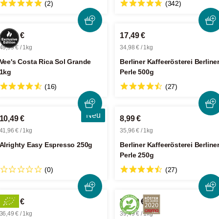
(2)
(342)
49,99 €
17,49 €
49,99 € / 1kg
34,98 € / 1kg
Vee's Costa Rica Sol Grande
Berliner Kaffeerösterei Berline
1kg
Perle 500g
(16)
(27)
Neu
10,49 €
8,99 €
41,96 € / 1kg
35,96 € / 1kg
Alrighty Easy Espresso 250g
Berliner Kaffeerösterei Berline
Perle 250g
(0)
(27)
36,49 €
39,49 €
36,49 € / 1kg
39,49 € / 1kg