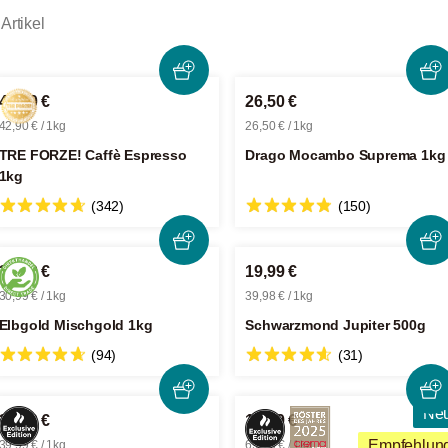
Artikel
42,90 €
26,50 €
42,90 € / 1kg
26,50 € / 1kg
TRE FORZE! Caffè Espresso
Drago Mocambo Suprema 1kg
1kg
(342)
(150)
30,99 €
19,99 €
30,99 € / 1kg
39,98 € / 1kg
Elbgold Mischgold 1kg
Schwarzmond Jupiter 500g
(94)
(31)
Ne
39,99 €
13,99 €
Empfehlun
39,99 € / 1kg
69,95 € / 1kg