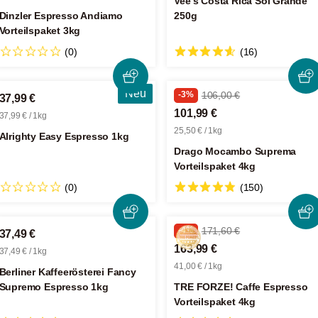
Vee's Costa Rica Sol Grande
Dinzler Espresso Andiamo
250g
Vorteilspaket 3kg
(0)
(16)
Neu
-3%
106,00 €
37,99 €
101,99 €
37,99 € / 1kg
25,50 € / 1kg
Alrighty Easy Espresso 1kg
Drago Mocambo Suprema
Vorteilspaket 4kg
(0)
(150)
-4%
171,60 €
37,49 €
163,99 €
37,49 € / 1kg
41,00 € / 1kg
Berliner Kaffeerösterei Fancy
Supremo Espresso 1kg
TRE FORZE! Caffe Espresso
Vorteilspaket 4kg