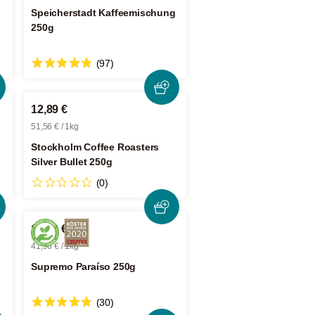
Speicherstadt Kaffeemischung
250g
(97)
12,89 €
51,56 € / 1kg
Stockholm Coffee Roasters
Silver Bullet 250g
(0)
10,49 €
41,96 € / 1kg
Supremo Paraíso 250g
(30)