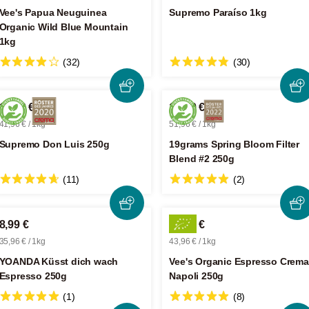
Vee's Papua Neuguinea
Supremo Paraíso 1kg
Organic Wild Blue Mountain
1kg
(32)
(30)
10,49 €
12,99 €
41,96 € / 1kg
51,96 € / 1kg
Supremo Don Luis 250g
19grams Spring Bloom Filter
Blend #2 250g
(11)
(2)
8,99 €
10,99 €
35,96 € / 1kg
43,96 € / 1kg
YOANDA Küsst dich wach
Vee's Organic Espresso Crema
Espresso 250g
Napoli 250g
(1)
(8)