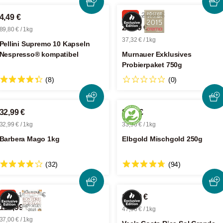
-6%
29,97 €
4,49 €
27,99 €
89,80 € / 1kg
37,32 € / 1kg
Pellini Supremo 10 Kapseln
Nespresso® kompatibel
Murnauer Exklusives
Probierpaket 750g
(8)
(0)
32,99 €
8,49 €
32,99 € / 1kg
33,96 € / 1kg
Barbera Mago 1kg
Elbgold Mischgold 250g
(32)
(94)
-7%
119,97 €
11,99 €
110,99 €
47,96 € / 1kg
37,00 € / 1kg