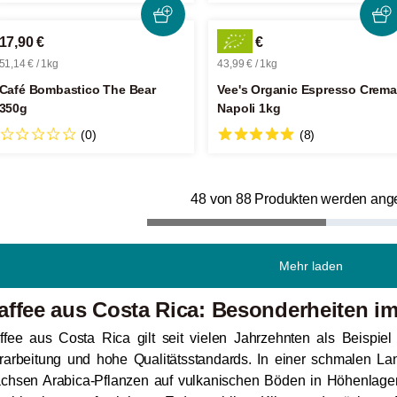
17,90 €
43,99 €
51,14 € / 1kg
43,99 € / 1kg
Café Bombastico The Bear
Vee's Organic Espresso Crema
350g
Napoli 1kg
(0)
(8)
48 von 88 Produkten werden ang
Mehr laden
affee aus Costa Rica: Besonderheiten im
ffee aus Costa Rica gilt seit vielen Jahrzehnten als Beispiel fü
rarbeitung und hohe Qualitätsstandards. In einer schmalen La
chsen Arabica-Pflanzen auf vulkanischen Böden in Höhenlage