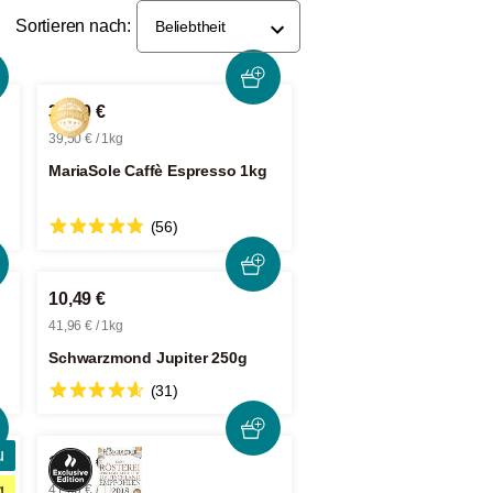
Sortieren nach:
Beliebtheit
39,50 €
39,50 € / 1kg
MariaSole Caffè Espresso 1kg
(56)
10,49 €
41,96 € / 1kg
Schwarzmond Jupiter 250g
(31)
u
10,49 €
g
41,96 € / 1kg