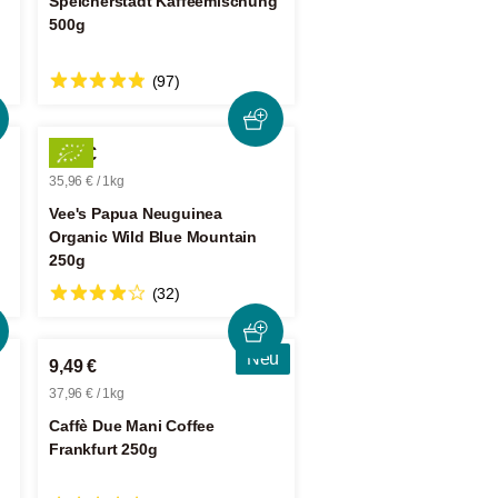
Speicherstadt Kaffeemischung
500g
(97)
8,99 €
35,96 € / 1kg
Vee's Papua Neuguinea
Organic Wild Blue Mountain
250g
(32)
Neu
9,49 €
37,96 € / 1kg
Caffè Due Mani Coffee
Frankfurt 250g