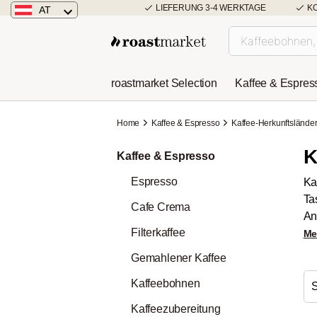
LIEFERUNG 3-4 WERKTAGE
K
AT
Österreich
Deutschland
roastmarket Selection
Kaffee & Espres
Niederlande
Home
Kaffee & Espresso
Kaffee-Herkunftslände
K
Kaffee & Espresso
Espresso
Ka
Ta
Cafe Crema
An
Filterkaffee
Me
Gemahlener Kaffee
Kaffeebohnen
Kaffeezubereitung