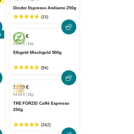
Dinzler Espresso Andiamo 250g
(15)
u
15,99 €
31,98 € / 1kg
Elbgold Mischgold 500g
(94)
13,50 €
54,00 € / 1kg
TRE FORZE! Caffè Espresso
250g
(342)