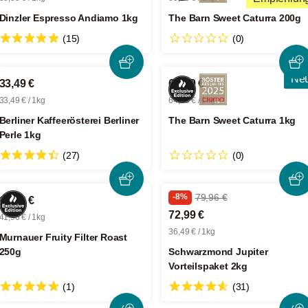
Dinzler Espresso Andiamo 1kg
The Barn Sweet Caturra 200g
(15)
(0)
Ne
33,49 €
64,99 €
33,49 € / 1kg
64,99 € / 1kg
Berliner Kaffeerösterei Berliner
The Barn Sweet Caturra 1kg
Perle 1kg
(27)
(0)
-8%
79,96 €
10,49 €
72,99 €
41,96 € / 1kg
36,49 € / 1kg
Murnauer Fruity Filter Roast
250g
Schwarzmond Jupiter
Vorteilspaket 2kg
(1)
(31)