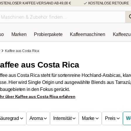
OSTENLOSER KAFFEE-VERSAND AB 49,00 €
KOSTENLOSE RETOURE
so
Marken
Probierpakete
Kaffeemaschinen
Kaffeez
r
Kaffee aus Costa Rica
affee aus Costa Rica
ffee aus Costa Rica steht für sortenreine Hochland-Arabicas, klar
sse. Hier wird Single Origin und ausgewählte Blends aus Tarraz
baugebieten in den Fokus gerückt.
hr über Kaffee aus Costa Rica erfahren
Säuregrad
Aroma
Intensität
Marke
Preis
We