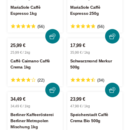
MariaSole Caffè
MariaSole Caffè
Espresso 1kg
Espresso 250g
(56)
(56)
25,99 €
17,99 €
25,99 € / 1kg
35,98 € / 1kg
Caffè Caimano Caffè
Schwarzmond Merkur
Crema 1kg
500g
(22)
(34)
34,49 €
23,99 €
34,49 € / 1kg
47,98 € / 1kg
Berliner Kaffeerösterei
Speicherstadt Caffè
Berliner Metropolen
Crema Bio 500g
Mischung 1kg