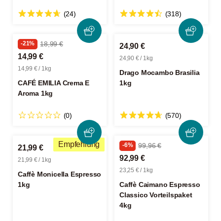
(24)
(318)
-21%
18,99 €
24,90 €
14,99 €
24,90 € / 1kg
14,99 € / 1kg
Drago Mocambo Brasilia
CAFÉ EMILIA Crema E
1kg
Aroma 1kg
(0)
(570)
Empfehlung
-6%
99,96 €
21,99 €
92,99 €
21,99 € / 1kg
23,25 € / 1kg
Caffè Monicella Espresso
1kg
Caffè Caimano Espresso
Classico Vorteilspaket
4kg