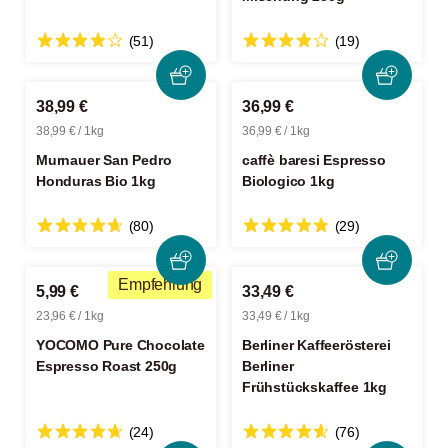
(51)
(19)
38,99 €
36,99 €
38,99 € / 1kg
36,99 € / 1kg
Murnauer San Pedro
caffè baresi Espresso
Honduras Bio 1kg
Biologico 1kg
(80)
(29)
Empfehlung
5,99 €
33,49 €
23,96 € / 1kg
33,49 € / 1kg
YOCOMO Pure Chocolate
Berliner Kaffeerösterei
Espresso Roast 250g
Berliner
Frühstückskaffee 1kg
(24)
(76)