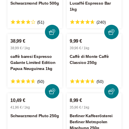
Schwarzmond Pluto 500g
Lucaffé Espresso Bar
1kg
(51)
(240)
38,99 €
9,99 €
38,99 € / 1kg
39,96 € / 1kg
caffè baresi Espresso
Caffè di Monte Caffè
Galante Limited Edition
Classico 250g
Papua Neuguinea 1kg
(50)
(50)
10,49 €
8,99 €
41,96 € / 1kg
35,96 € / 1kg
Schwarzmond Pluto 250g
Berliner Kaffeerösterei
Berliner Metropolen
Mischung 250g