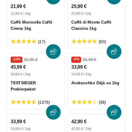
21,99 €
25,99 €
21,99 € / 1kg
25,99 € / 1kg
Caffè Monicella Caffè
Caffè di Monte Caffè
Crema 1kg
Classico 1kg
(17)
(50)
-24%
60,95 €
-5%
35,99 €
45,99 €
33,99 €
30,66 € / 1kg
33,99 € / 1kg
TESTSIEGER
Andraschko Déjà vu 1kg
Probierpaket
(1376)
(38)
33,99 €
42,90 €
33,99 € / 1kg
42,90 € / 1kg