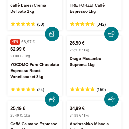
caffè baresi Crema
TRE FORZE! Caffè
Delicato 1kg
Espresso 1kg
(58)
(342)
-8%
68,97 €
26,50 €
62,99 €
26,50 € / 1kg
21,00 € / 1kg
Drago Mocambo
YOCOMO Pure Chocolate
Suprema 1kg
Espresso Roast
Vorteilspaket 3kg
(24)
(150)
25,49 €
34,99 €
25,49 € / 1kg
34,99 € / 1kg
Caffè Caimano Espresso
Andraschko Miscela