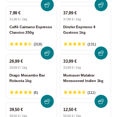
7,99 €
37,99 €
31,96 € / 1kg
37,99 € / 1kg
Caffè Caimano Espresso
Dinzler Espresso Il
Classico 250g
Gustoso 1kg
(318)
(131)
26,99 €
33,99 €
26,99 € / 1kg
33,99 € / 1kg
Drago Mocambo Bar
Murnauer Malabar
Robusta 1kg
Monsooned Indien 1kg
(6)
(111)
39,50 €
12,50 €
39,50 € / 1kg
50,00 € / 1kg