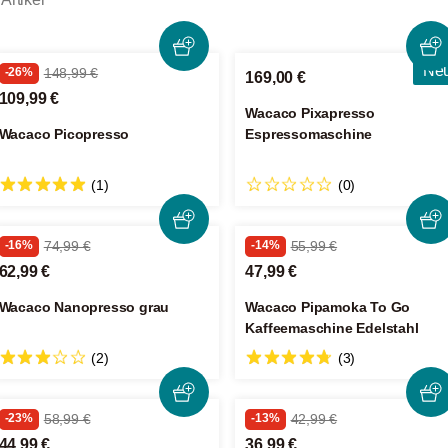
Ne
-26%
148,99 €
169,00 €
109,99 €
Wacaco Pixapresso
Wacaco Picopresso
Espressomaschine
(1)
(0)
-16%
74,99 €
-14%
55,99 €
62,99 €
47,99 €
Wacaco Nanopresso grau
Wacaco Pipamoka To Go
Kaffeemaschine Edelstahl
(2)
(3)
-23%
58,99 €
-13%
42,99 €
44,99 €
36,99 €