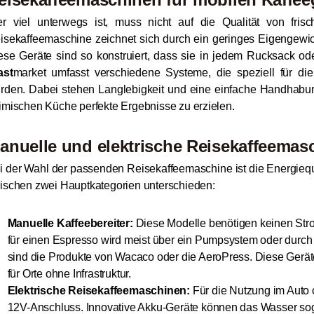
r viel unterwegs ist, muss nicht auf die Qualität von fri
isekaffeemaschine zeichnet sich durch ein geringes Eigengewic
ese Geräte sind so konstruiert, dass sie in jedem Rucksack ode
ast
market umfasst verschiedene Systeme, die speziell für di
rden. Dabei stehen Langlebigkeit und eine einfache Handhabu
imischen Küche perfekte Ergebnisse zu erzielen.
anuelle und elektrische Reisekaffeemas
i der Wahl der passenden Reisekaffeemaschine ist die Energieque
ischen zwei Hauptkategorien unterschieden:
Manuelle Kaffeebereiter:
Diese Modelle benötigen keinen Stro
für einen Espresso wird meist über ein Pumpsystem oder durch 
sind die Produkte von Wacaco oder die AeroPress. Diese Gerät
für Orte ohne Infrastruktur.
Elektrische Reisekaffeemaschinen:
Für die Nutzung im Auto 
12V-Anschluss. Innovative Akku-Geräte können das Wasser soga