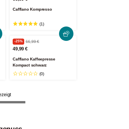
Cafflano Kompresso
(1)
-25%
66,99 €
49,99 €
Cafflano Kaffeepresse
Kompact schwarz
(0)
ezeigt
egenuss