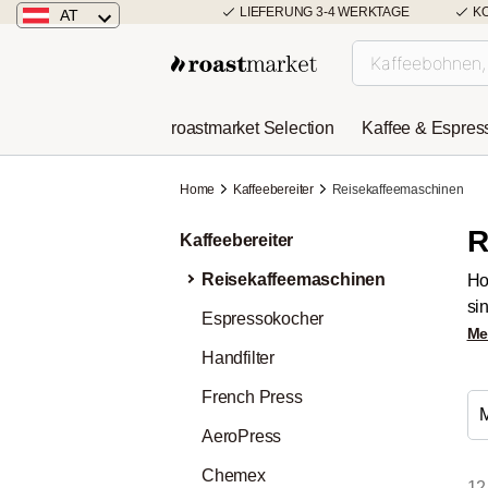
LIEFERUNG 3-4 WERKTAGE
K
AT
Österreich
Deutschland
roastmarket Selection
Kaffee & Espres
Niederlande
Home
Kaffeebereiter
Reisekaffeemaschinen
R
Kaffeebereiter
Reisekaffeemaschinen
Ho
si
Espressokocher
Me
Handfilter
French Press
AeroPress
Chemex
12 