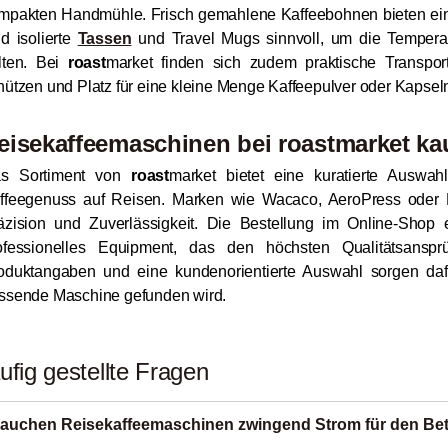
mpakten Handmühle. Frisch gemahlene Kaffeebohnen bieten ein
nd isolierte
Tassen
und Travel Mugs sinnvoll, um die Temperat
lten. Bei
roast
market finden sich zudem praktische Transport
hützen und Platz für eine kleine Menge Kaffeepulver oder Kapseln
eisekaffeemaschinen bei
roast
market ka
s Sortiment von
roast
market bietet eine kuratierte Auswa
ffeegenuss auf Reisen. Marken wie Wacaco, AeroPress oder 
äzision und Zuverlässigkeit. Die Bestellung im Online-Shop e
ofessionelles Equipment, das den höchsten Qualitätsansp
oduktangaben und eine kundenorientierte Auswahl sorgen dafü
ssende Maschine gefunden wird.
ufig gestellte Fragen
auchen Reisekaffeemaschinen zwingend Strom für den Bet