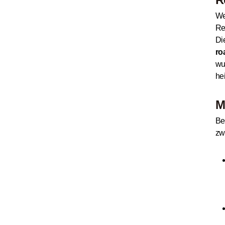
We
Re
Di
ro
wu
he
M
Be
zw