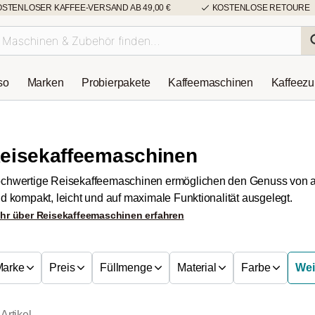
OSTENLOSER KAFFEE-VERSAND AB 49,00 €
KOSTENLOSE RETOURE
so
Marken
Probierpakete
Kaffeemaschinen
Kaffeez
eisekaffeemaschinen
chwertige Reisekaffeemaschinen ermöglichen den Genuss von ar
nd kompakt, leicht und auf maximale Funktionalität ausgelegt.
hr über Reisekaffeemaschinen erfahren
Marke
Preis
Füllmenge
Material
Farbe
Weit
Artikel