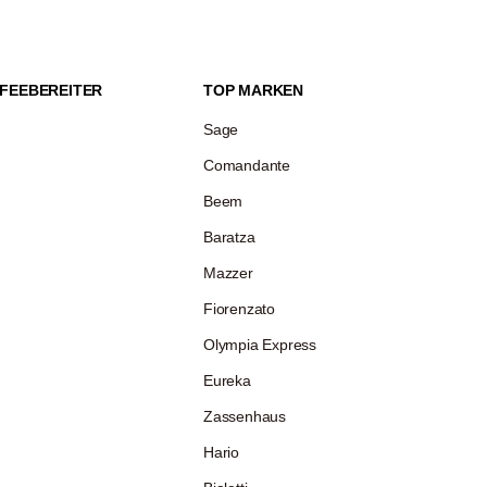
 Gramm und 1,5 Kilogramm wiegen. Für
n, manuellen Varianten die erste Wahl.
FEEBEREITER
TOP MARKEN
Sage
Comandante
Beem
Baratza
Mazzer
Fiorenzato
Olympia Express
Eureka
Zassenhaus
Hario