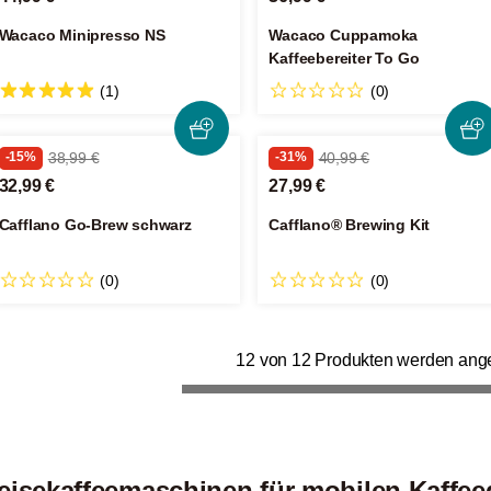
Wacaco Minipresso NS
Wacaco Cuppamoka
Kaffeebereiter To Go
(1)
(0)
-15%
38,99 €
-31%
40,99 €
32,99 €
27,99 €
Cafflano Go-Brew schwarz
Cafflano® Brewing Kit
(0)
(0)
12 von 12 Produkten werden ang
eisekaffeemaschinen für mobilen Kaffe