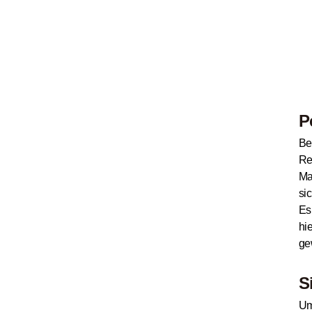
P
Be
Re
Ma
si
Es
hi
ge
S
Um