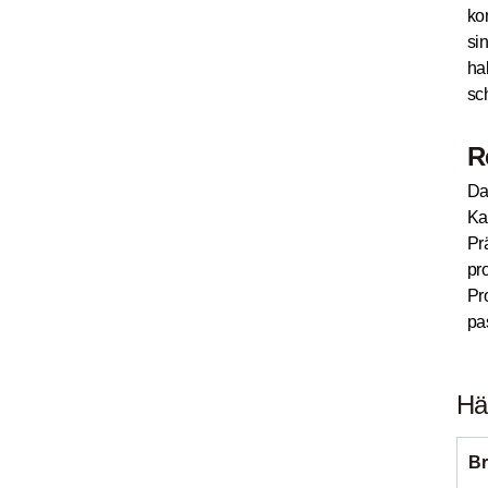
ko
si
ha
sc
R
Da
Ka
Pr
pr
Pr
pa
Hä
Br