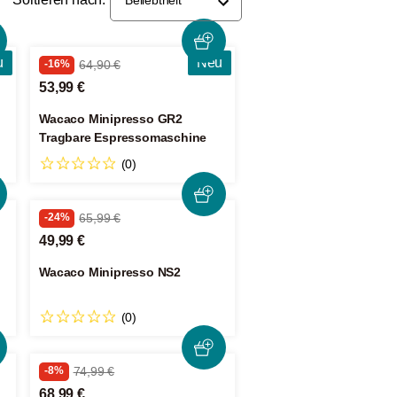
u
Neu
-16%
64,90 €
53,99 €
Wacaco Minipresso GR2
Tragbare Espressomaschine
(0)
-24%
65,99 €
49,99 €
Wacaco Minipresso NS2
(0)
-8%
74,99 €
68,99 €