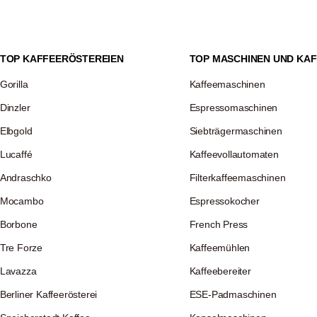
d Akku können aufgrund der verbauten Technik zwischen 800
nderungen und Trekking-Touren sind daher meist die federleichte
TOP KAFFEERÖSTEREIEN
TOP MASCHINEN UND KAF
Gorilla
Kaffeemaschinen
Dinzler
Espressomaschinen
Elbgold
Siebträgermaschinen
Lucaffé
Kaffeevollautomaten
Andraschko
Filterkaffeemaschinen
Mocambo
Espressokocher
Borbone
French Press
Tre Forze
Kaffeemühlen
Lavazza
Kaffeebereiter
Berliner Kaffeerösterei
ESE-Padmaschinen