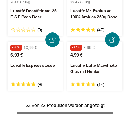
76,60 € / 1kg
39,96 € / 1kg
Lucaffé Decaffeinato 25
Lucaffé Mr. Exclusive
E.S.E Pads Dose
100% Arabica 250g Dose
(0)
(47)
-36%
10,99 €
-37%
7,99 €
6,99 €
4,99 €
Lucaffé Espressotasse
Lucaffé Latte Macchiato
Glas mit Henkel
(9)
(14)
22 von 22 Produkten werden angezeigt