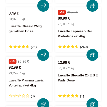
-2%
91,96 €
8,49 €
89,99 €
33,96 € / 1kg
22,50 € / 1kg
Lucaffé Classic 250g
gemahlen Dose
Lucaffé Espresso Bar
Vorteilspaket 4kg
(25)
(240)
-3%
95,96 €
12,99 €
92,99 €
86,60 € / 1kg
23,25 € / 1kg
Lucaffé Blucaffè 25 E.S.E
Lucaffé Mamma Lucia
Pads Dose
Vorteilspaket 4kg
(0)
(1)