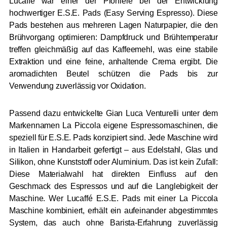
Lucaffé war einer der Pioniere bei der Entwicklung
hochwertiger E.S.E. Pads (Easy Serving Espresso). Diese
Pads bestehen aus mehreren Lagen Naturpapier, die den
Brühvorgang optimieren: Dampfdruck und Brühtemperatur
treffen gleichmäßig auf das Kaffeemehl, was eine stabile
Extraktion und eine feine, anhaltende Crema ergibt. Die
aromadichten Beutel schützen die Pads bis zur
Verwendung zuverlässig vor Oxidation.
Passend dazu entwickelte Gian Luca Venturelli unter dem
Markennamen La Piccola eigene Espressomaschinen, die
speziell für E.S.E. Pads konzipiert sind. Jede Maschine wird
in Italien in Handarbeit gefertigt – aus Edelstahl, Glas und
Silikon, ohne Kunststoff oder Aluminium. Das ist kein Zufall:
Diese Materialwahl hat direkten Einfluss auf den
Geschmack des Espressos und auf die Langlebigkeit der
Maschine. Wer Lucaffé E.S.E. Pads mit einer La Piccola
Maschine kombiniert, erhält ein aufeinander abgestimmtes
System, das auch ohne Barista-Erfahrung zuverlässig