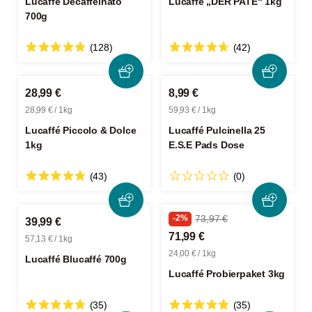
Lucaffé Decaffeinato
Lucaffé „DER PATE“ 1kg
700g
(128)
(42)
28,99 €
8,99 €
28,99 € / 1kg
59,93 € / 1kg
Lucaffé Piccolo & Dolce
Lucaffé Pulcinella 25
1kg
E.S.E Pads Dose
(43)
(0)
-2%
73,97 €
39,99 €
71,99 €
57,13 € / 1kg
24,00 € / 1kg
Lucaffé Blucaffé 700g
Lucaffé Probierpaket 3kg
(35)
(35)