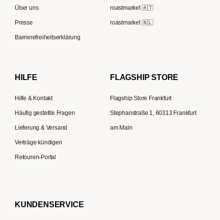
Olympia Express
Über uns
roastmarket 🇦🇹
Supremo
ESE-Padmaschinen
Eureka
Presse
roastmarket 🇳🇱
Kapselmaschinen
Zassenhaus
Barrierefreiheitserklärung
Reisekaffeemaschinen
Hario
Bialetti
HILFE
FLAGSHIP STORE
La Piccola
Hilfe & Kontakt
Flagship Store Frankfurt
Häufig gestellte Fragen
Stephanstraße 1, 60313 Frankfurt
Lieferung & Versand
am Main
Verträge kündigen
Retouren-Portal
KUNDENSERVICE