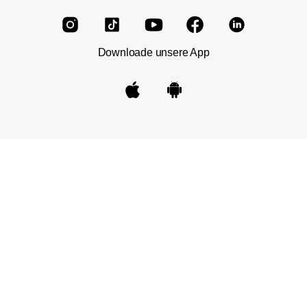
Downloade unsere App
Impressum
|
AGB
|
Datenschutz
|
Cookies
|
Verbraucherinformation
|
Widerrufsbelehrung
*Das Markenzeichen Nespresso® ist nicht im Besitz der
Roast Market GmbH oder anderen dieser Firma
angeschlossenen Gesellschaften.