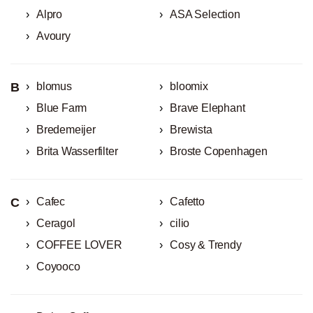
Alpro
ASA Selection
Avoury
B
blomus
bloomix
Blue Farm
Brave Elephant
Bredemeijer
Brewista
Brita Wasserfilter
Broste Copenhagen
C
Cafec
Cafetto
Ceragol
cilio
COFFEE LOVER
Cosy & Trendy
Coyooco