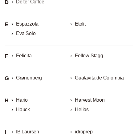
D
Delter Coffee
E
Espazzola
Etolit
Eva Solo
F
Felicita
Fellow Stagg
G
Grønenberg
Guatavita de Colombia
H
Hario
Harvest Moon
Hauck
Helios
I
IB Laursen
idroprep