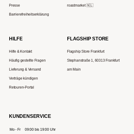
ESE-Padmaschinen
Eureka
Presse
roastmarket 🇳🇱
Kapselmaschinen
Zassenhaus
Barrierefreiheitserklärung
Reisekaffeemaschinen
Hario
Bialetti
HILFE
FLAGSHIP STORE
La Piccola
Hilfe & Kontakt
Flagship Store Frankfurt
Häufig gestellte Fragen
Stephanstraße 1, 60313 Frankfurt
Lieferung & Versand
am Main
Verträge kündigen
Retouren-Portal
KUNDENSERVICE
Mo - Fr
09:00 bis 19:00 Uhr