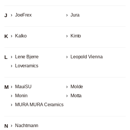
J
JoeFrex
Jura
K
Kalko
Kinto
L
Lene Bjerre
Leopold Vienna
Loveramics
M
MauiSU
Molde
Monin
Motta
MURA MURA Ceramics
N
Nachtmann