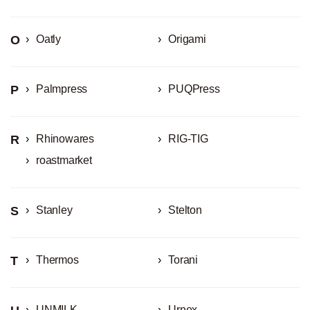
O
Oatly
Origami
P
Palmpress
PUQPress
R
Rhinowares
RIG-TIG
roastmarket
S
Stanley
Stelton
T
Thermos
Torani
UNMILK
Urnex