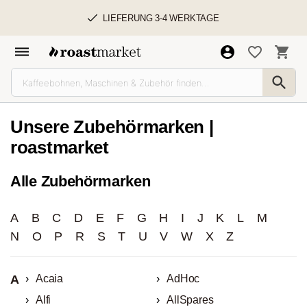
LIEFERUNG 3-4 WERKTAGE
Unsere Zubehörmarken |
roastmarket
Alle Zubehörmarken
A
B
C
D
E
F
G
H
I
J
K
L
M
N
O
P
R
S
T
U
V
W
X
Z
A
Acaia
AdHoc
Alfi
AllSpares