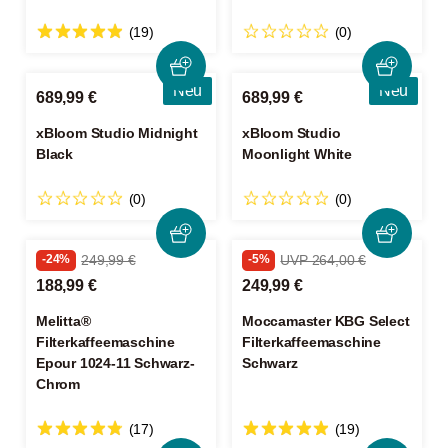
(19)
(0)
Neu
Neu
689,99 €
689,99 €
xBloom Studio Midnight
xBloom Studio
Black
Moonlight White
(0)
(0)
-24%
249,99 €
-5%
UVP 264,00 €
188,99 €
249,99 €
Melitta®
Moccamaster KBG Select
Filterkaffeemaschine
Filterkaffeemaschine
Epour 1024-11 Schwarz-
Schwarz
Chrom
(17)
(19)