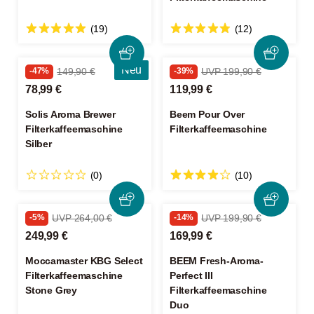
(19)
(12)
Neu
-47%
149,90 €
-39%
UVP 199,90 €
78,99 €
119,99 €
Solis Aroma Brewer
Beem Pour Over
Filterkaffeemaschine
Filterkaffeemaschine
Silber
(0)
(10)
-5%
UVP 264,00 €
-14%
UVP 199,90 €
249,99 €
169,99 €
Moccamaster KBG Select
BEEM Fresh-Aroma-
Filterkaffeemaschine
Perfect III
Stone Grey
Filterkaffeemaschine
Duo