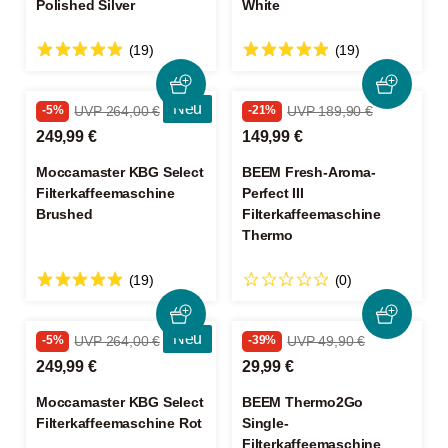
Polished Silver
White
(19)
(19)
Neu
-5%
UVP 264,00 €
-21%
UVP 189,90 €
249,99 €
149,99 €
Moccamaster KBG Select
BEEM Fresh-Aroma-
Filterkaffeemaschine
Perfect III
Brushed
Filterkaffeemaschine
Thermo
(19)
(0)
Neu
-5%
UVP 264,00 €
-39%
UVP 49,90 €
249,99 €
29,99 €
Moccamaster KBG Select
BEEM Thermo2Go
Filterkaffeemaschine Rot
Single-
Filterkaffeemaschine