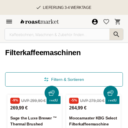
LIEFERUNG 3-4 WERKTAGE
Filterkaffeemaschinen
Filtern & Sortieren
Neu
Neu
-9%
UVP 299,90 €
-5%
UVP 279,00 €
269,99 €
264,99 €
Sage the Luxe Brewer ™
Moccamaster KBG Select
Thermal Brushed
Filterkaffeemaschine