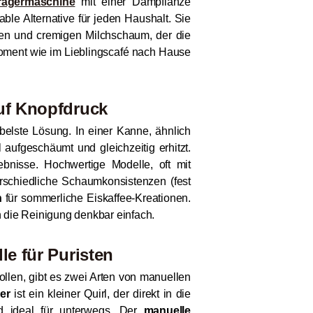
rägermaschine
mit einer Dampflanze
ble Alternative für jeden Haushalt. Sie
ilen und cremigen Milchschaum, der die
moment wie im Lieblingscafé nach Hause
uf Knopfdruck
belste Lösung. In einer Kanne, ähnlich
aufgeschäumt und gleichzeitig erhitzt.
bnisse. Hochwertige Modelle, oft mit
rschiedliche Schaumkonsistenzen (fest
n
für sommerliche Eiskaffee-Kreationen.
 die Reinigung denkbar einfach.
le für Puristen
ollen, gibt es zwei Arten von manuellen
er
ist ein kleiner Quirl, der direkt in die
und ideal für unterwegs. Der
manuelle