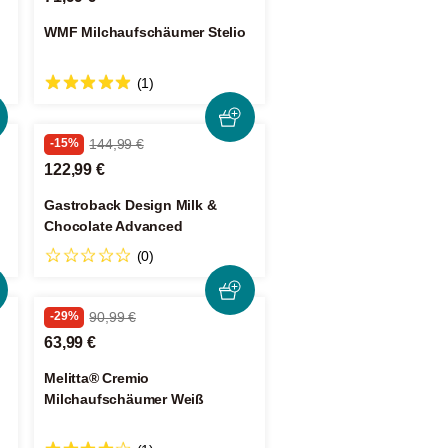
WMF Milchaufschäumer Stelio
(1)
-15%
144,99 €
122,99 €
Gastroback Design Milk &
Chocolate Advanced
(0)
-29%
90,99 €
63,99 €
Melitta® Cremio
Milchaufschäumer Weiß