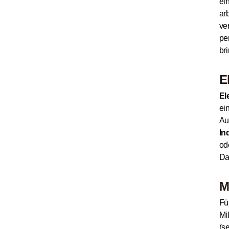
ei
ar
ve
pe
bri
E
El
ei
Au
In
od
Da
M
Fü
Mi
(s