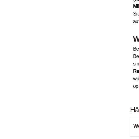
Mi
Si
au
W
Be
Be
si
Re
wi
op
Hä
We