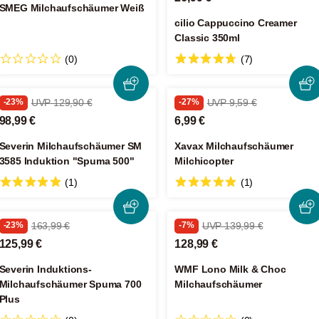
SMEG Milchaufschäumer Weiß
cilio Cappuccino Creamer
Classic 350ml
(0)
(7)
-23%
UVP 129,90 €
-27%
UVP 9,59 €
98,99 €
6,99 €
Severin Milchaufschäumer SM
Xavax Milchaufschäumer
3585 Induktion "Spuma 500"
Milchicopter
(1)
(1)
-23%
163,99 €
-7%
UVP 139,99 €
125,99 €
128,99 €
Severin Induktions-
WMF Lono Milk & Choc
Milchaufschäumer Spuma 700
Milchaufschäumer
Plus