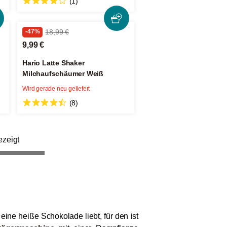
(1)
-47%
18,99 €
9,99 €
Hario Latte Shaker
Milchaufschäumer Weiß
Wird gerade neu geliefert
(8)
ezeigt
ine heiße Schokolade liebt, für den ist