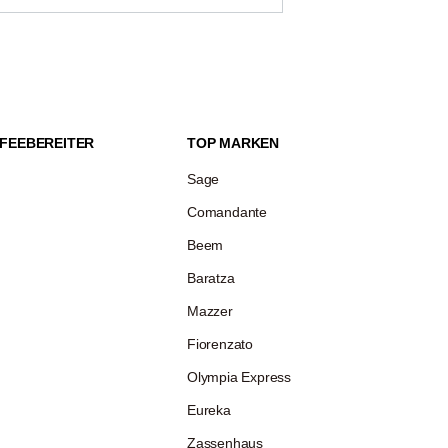
 kalt genug oder zu fettarm sein. Bei
n Sie auch darauf, dass der Quirl und der
ückstände das Aufschäumen verhindern
FEEBEREITER
TOP MARKEN
Sage
Comandante
Beem
Baratza
Mazzer
Fiorenzato
Olympia Express
Eureka
Zassenhaus