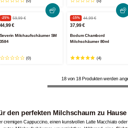
(0)
(0)
-25%
59,99 €
-15%
44,99 €
44,99 €
37,99 €
Severin Milchaufschäumer SM
Bodum Chambord
3584
Milchschäumer 80ml
(0)
(4)
18 von 18 Produkten werden ang
ür den perfekten Milchschaum zu Hause
r cremigen Cappuccino, einen kunstvollen Latte Macchiato oder e