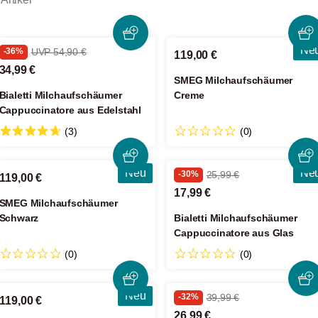
Ne
-36%
UVP 54,90 €
119,00 €
34,99 €
SMEG Milchaufschäumer
Bialetti Milchaufschäumer
Creme
Cappuccinatore aus Edelstahl
(3)
(0)
Neu
Ne
-30%
25,99 €
119,00 €
17,99 €
SMEG Milchaufschäumer
Schwarz
Bialetti Milchaufschäumer
Cappuccinatore aus Glas
(0)
(0)
Neu
-32%
39,99 €
119,00 €
26,99 €