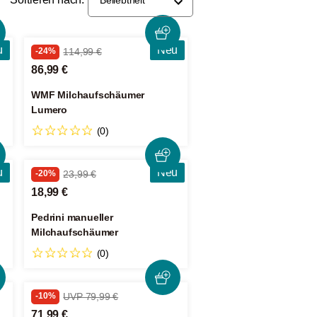
u
Neu
-24%
114,99 €
86,99 €
WMF Milchaufschäumer
Lumero
(0)
u
Neu
-20%
23,99 €
18,99 €
Pedrini manueller
Milchaufschäumer
(0)
-10%
UVP 79,99 €
71,99 €