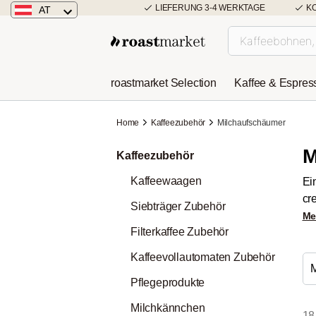
LIEFERUNG 3-4 WERKTAGE
K
AT
Österreich
Deutschland
roastmarket Selection
Kaffee & Espres
Niederlande
Home
Kaffeezubehör
Milchaufschäumer
M
Kaffeezubehör
Kaffeewaagen
Ei
cr
Siebträger Zubehör
Me
Filterkaffee Zubehör
Kaffeevollautomaten Zubehör
Pflegeprodukte
Milchkännchen
18 