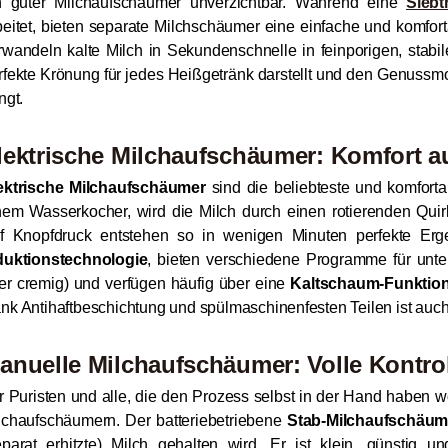
n guter Milchaufschäumer unverzichtbar. Während eine
Siebt
beitet, bieten separate Milchschäumer eine einfache und komforta
rwandeln kalte Milch in Sekundenschnelle in feinporigen, stab
rfekte Krönung für jedes Heißgetränk darstellt und den Genuss
ngt.
lektrische Milchaufschäumer: Komfort a
ektrische Milchaufschäumer
sind die beliebteste und komforta
nem Wasserkocher, wird die Milch durch einen rotierenden Quirl 
f Knopfdruck entstehen so in wenigen Minuten perfekte Erge
duktionstechnologie
, bieten verschiedene Programme für unte
er cremig) und verfügen häufig über eine
Kaltschaum-Funktio
nk Antihaftbeschichtung und spülmaschinenfesten Teilen ist auch
anuelle Milchaufschäumer: Volle Kontrol
r Puristen und alle, die den Prozess selbst in der Hand haben w
lchaufschäumern. Der batteriebetriebene
Stab-Milchaufschäum
eparat erhitzte) Milch gehalten wird. Er ist klein, günstig 