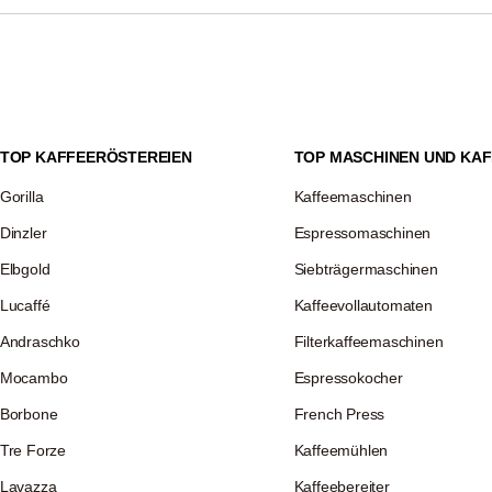
terrührt, bis eine cremige, heiße Schokolade entsteht.
es kann mehrere Gründe haben. Die Milch könnte zu alt, nicht
lanzlichen Drinks funktionieren nicht alle Sorten gleich gut. Achte
hälter absolut sauber und fettfrei sind, da schon kleine R
nnen.
TOP KAFFEERÖSTEREIEN
TOP MASCHINEN UND KAF
Gorilla
Kaffeemaschinen
Dinzler
Espressomaschinen
Elbgold
Siebträgermaschinen
Lucaffé
Kaffeevollautomaten
Andraschko
Filterkaffeemaschinen
Mocambo
Espressokocher
Borbone
French Press
Tre Forze
Kaffeemühlen
Lavazza
Kaffeebereiter