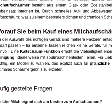
lchaufschäumer
besteht aus einem Glas- oder Edelstahlbeh
ebeinsatz integriert ist. Durch schnelles Auf- und Abbeweg
fgeschäumt, was zu einem besonders dichten und cremigen Sch
orauf Sie beim Kauf eines Milchaufschä
i der Auswahl des richtigen Geräts sind mehrere Faktoren ents
darf passen – für einzelne Tassen reichen kleine Geräte, für
nnvoll. Eine
Kaltschaum-Funktion
erhöht die Vielseitigkeit en
inigung
, idealerweise mit spülmaschinenfesten Teilen. Für Lie
chtig, ein Modell zu wählen, das explizit auch für
pflanzliche 
timales Schaumergebnis zu erzielen.
ufig gestellte Fragen
lche Milch eignet sich am besten zum Aufschäumen?