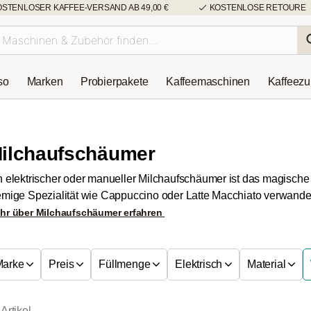
OSTENLOSER KAFFEE-VERSAND AB 49,00 €
KOSTENLOSE RETOURE
so
Marken
Probierpakete
Kaffeemaschinen
Kaffeez
ilchaufschäumer
n elektrischer oder manueller Milchaufschäumer ist das magische
emige Spezialität wie Cappuccino oder Latte Macchiato verwandel
hr über Milchaufschäumer erfahren
Marke
Preis
Füllmenge
Elektrisch
Material
Artikel