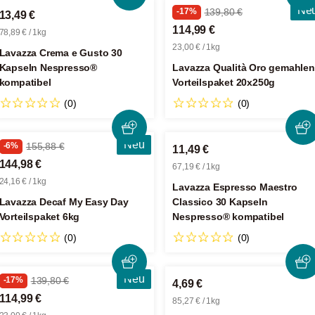
Ne
-17%
139,80 €
13,49 €
114,99 €
78,89 € / 1kg
23,00 € / 1kg
Lavazza Crema e Gusto 30
Kapseln Nespresso®
Lavazza Qualità Oro gemahlen
kompatibel
Vorteilspaket 20x250g
(0)
(0)
Neu
-6%
155,88 €
11,49 €
144,98 €
67,19 € / 1kg
24,16 € / 1kg
Lavazza Espresso Maestro
Lavazza Decaf My Easy Day
Classico 30 Kapseln
Vorteilspaket 6kg
Nespresso® kompatibel
(0)
(0)
Neu
-17%
139,80 €
4,69 €
114,99 €
85,27 € / 1kg