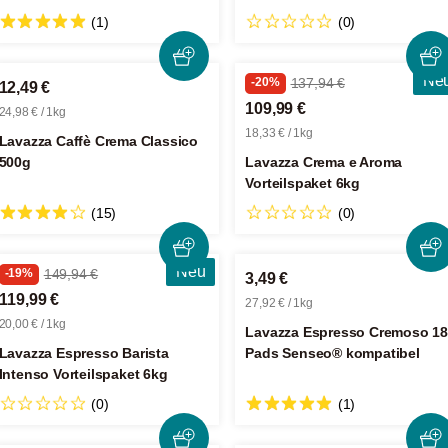
(1)
(0)
Ne
-20%
137,94 €
12,49 €
109,99 €
24,98 € / 1kg
18,33 € / 1kg
Lavazza Caffè Crema Classico
500g
Lavazza Crema e Aroma
Vorteilspaket 6kg
(15)
(0)
Neu
-19%
149,94 €
3,49 €
119,99 €
27,92 € / 1kg
20,00 € / 1kg
Lavazza Espresso Cremoso 18
Lavazza Espresso Barista
Pads Senseo® kompatibel
Intenso Vorteilspaket 6kg
(0)
(1)