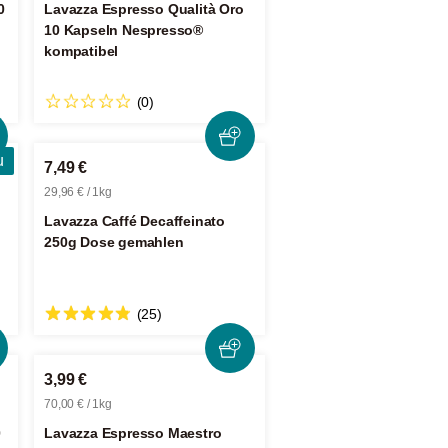
0
Lavazza Espresso Qualità Oro
10 Kapseln Nespresso®
kompatibel
(0)
u
7,49 €
29,96 € / 1kg
Lavazza Caffé Decaffeinato
250g Dose gemahlen
(25)
3,99 €
70,00 € / 1kg
0
Lavazza Espresso Maestro