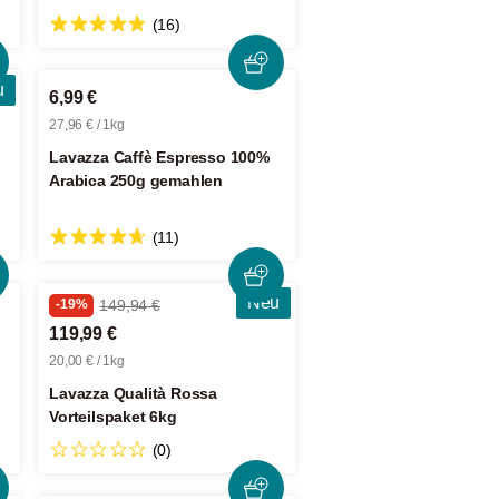
(16)
u
6,99 €
27,96 € / 1kg
Lavazza Caffè Espresso 100%
Arabica 250g gemahlen
(11)
Neu
-19%
149,94 €
119,99 €
20,00 € / 1kg
Lavazza Qualità Rossa
Vorteilspaket 6kg
(0)