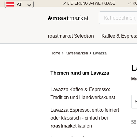
LIEFERUNG 3-4 WERKTAGE
K
AT
Österreich
Deutschland
roastmarket Selection
Kaffee & Espres
Niederlande
Home
Kaffeemarken
Lavazza
L
Themen rund um Lavazza
Me
Lavazza Kaffee & Espresso:
Tradition und Handwerkskunst
Lavazza Espresso, entkoffeiniert
oder klassisch - einfach bei
58 
roast
market kaufen