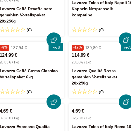
23,00 € / 1kg
Lavazza Tales of Italy Napoli 1
Lavazza Caffé Decaffeinato
Kapseln Nespresso®
gemahlen Vorteilspaket
kompatibel
20x250g
(0)
(0)
Neu
Ne
-9%
137,94 €
-17%
139,80 €
124,99 €
114,99 €
20,83 € / 1kg
23,00 € / 1kg
Lavazza Caffè Crema Classico
Lavazza Qualità Rossa
Vorteilspaket 6kg
gemahlen Vorteilspaket
20x250g
(0)
(0)
4,69 €
4,69 €
82,28 € / 1kg
82,28 € / 1kg
Lavazza Espresso Qualita
Lavazza Tales of Italy Roma 1