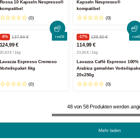
Rossa 10 Kapseln Nespresso®
Kapseln Nespresso®
kompatibel
kompatibel
(0)
(0)
Neu
Ne
-9%
137,94 €
-17%
139,80 €
124,99 €
114,99 €
20,83 € / 1kg
23,00 € / 1kg
Lavazza Espresso Cremoso
Lavazza Caffè Espresso 100%
Vorteilspaket 6kg
Arabica gemahlen Vorteilspak
20x250g
(0)
(0)
48 von 58 Produkten werden ang
Mehr laden