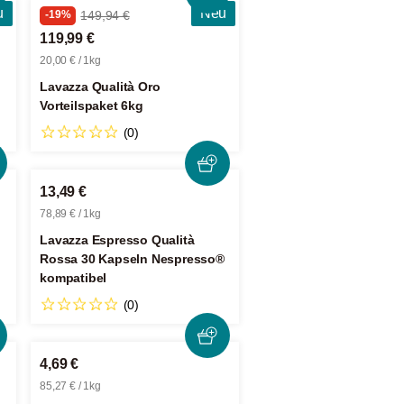
u
Neu
-19%
149,94 €
119,99 €
20,00 € / 1kg
Lavazza Qualità Oro
Vorteilspaket 6kg
(0)
13,49 €
78,89 € / 1kg
Lavazza Espresso Qualità
Rossa 30 Kapseln Nespresso®
kompatibel
(0)
4,69 €
85,27 € / 1kg