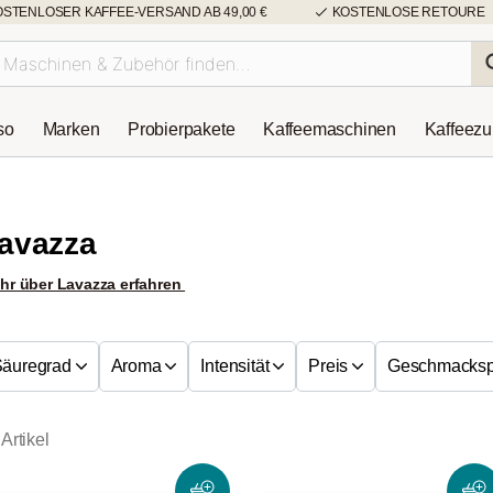
OSTENLOSER KAFFEE-VERSAND AB 49,00 €
KOSTENLOSE RETOURE
so
Marken
Probierpakete
Kaffeemaschinen
Kaffeez
avazza
hr über Lavazza erfahren
Säuregrad
Aroma
Intensität
Preis
Geschmackspr
Artikel