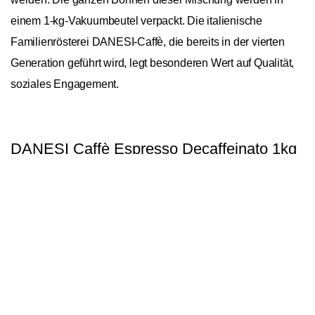
einem 1-kg-Vakuumbeutel verpackt. Die italienische
Familienrösterei DANESI-Caffè, die bereits in der vierten
Generation geführt wird, legt besonderen Wert auf Qualität,
soziales Engagement.
DANESI Caffè Espresso Decaffeinato 1kg
In den Warenkorb
1
General
Asien, Nordamerika,
Ursprungskontinente
Südamerika
Ursprungsländer
Brasilien
Bohnensorte
Arabica/Robusta
Spezialität
Blend