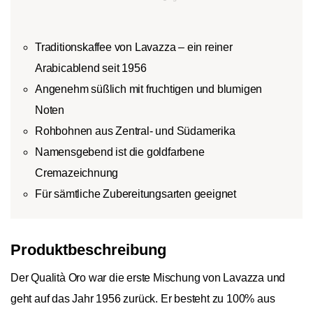
Ausgewogen, ruhig und harmonisch: Mild & Balanced
steht für einen sanften Kaffee mit weichem Körper und
dezenter Aromatik. Blumige Noten, eine milde Säure und
eine angenehme Leichtigkeit machen ihn besonders
ausgewogen. Die schonende Röstung sorgt für Eleganz
und Leichtigkeit. Damit ist die Sorte die richtige Wahl für
alle, die einen feinen und unaufdringlichen Kaffee
schätzen.
Weitere Produkte aus dem Geschmacksprofil Mild &
Balanced entdecken
Kurzbeschreibung