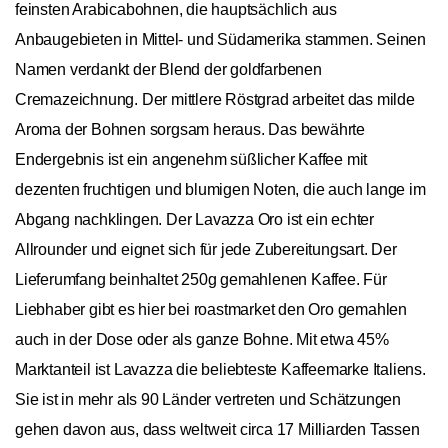
Traditionskaffee von Lavazza – ein reiner
Arabicablend seit 1956
Angenehm süßlich mit fruchtigen und blumigen
Noten
Rohbohnen aus Zentral- und Südamerika
Namensgebend ist die goldfarbene
Cremazeichnung
Für sämtliche Zubereitungsarten geeignet
Produktbeschreibung
Der Qualità Oro war die erste Mischung von Lavazza und