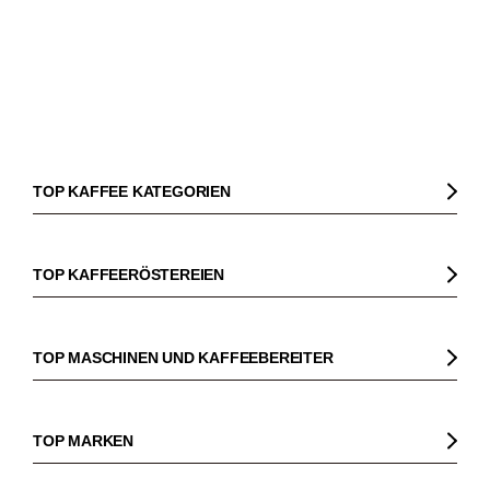
TOP KAFFEE KATEGORIEN
Kaffee
Kaffeebohnen
TOP KAFFEERÖSTEREIEN
Bio Kaffee
Gorilla
Fairtrade Kaffee
Dinzler
TOP MASCHINEN UND KAFFEEBEREITER
Entkoffeinierter Kaffee
Elbgold
Kaffeemaschinen
Säurearmer Kaffee
Lucaffé
Espressomaschinen
TOP MARKEN
Espresso
Andraschko
Siebträgermaschinen
Sage
Espressobohnen