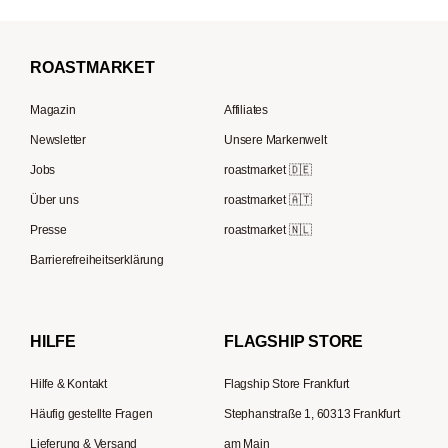
Mocambo
Kaffeevollautomaten
Comandante
Filterkaffee
Borbone
Filterkaffeemaschinen
Beem
Kaffeebohnen für Vollautomaten
ROAST
MARKET
Tre Forze
Espressokocher
Baratza
French Press Kaffee
Lavazza
Magazin
Affiliates
French Press
Mazzer
Kaffee Geschenksets
Berliner Kaffeerösterei
Newsletter
Unsere Markenwelt
Kaffeemühlen
Fiorenzato
Speicherstadt Kaffee
Jobs
roastmarket 🇩🇪
Kaffeebereiter
Olympia Express
Über uns
roastmarket 🇦🇹
Supremo
ESE-Padmaschinen
Eureka
Presse
roastmarket 🇳🇱
Kapselmaschinen
Zassenhaus
Barrierefreiheitserklärung
Reisekaffeemaschinen
Hario
Bialetti
HILFE
FLAGSHIP STORE
La Piccola
Hilfe & Kontakt
Flagship Store Frankfurt
Häufig gestellte Fragen
Stephanstraße 1, 60313 Frankfurt
Lieferung & Versand
am Main