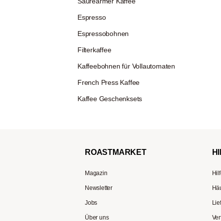
Säurearmer Kaffee
Espresso
Espressobohnen
Filterkaffee
Kaffeebohnen für Vollautomaten
French Press Kaffee
Kaffee Geschenksets
ROAST
MARKET
HI
Magazin
Hil
Newsletter
Häu
Jobs
Lie
Über uns
Ver