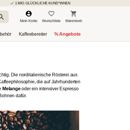
1 MIO. GLÜCKLICHE KUND*INNEN
Mein Konto
Wunschliste
Warenkorb
ubehör
Kaffeebereiter
% Angebote
chtig. Die norditalienische Rösterei aus
Kaffeephilosophie, die auf Jahrhunderten
ge
Melange
oder ein intensiver Espresso
Bohnen dafür.