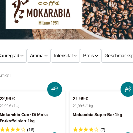
Säuregrad
Aroma
Intensität
Preis
Geschmackspr
rtikel
22,99 €
21,99 €
22,99 € / 1kg
21,99 € / 1kg
Mokarabia Cuor Di Moka
Mokarabia Super Bar 1kg
Entkoffeiniert 1kg
(16)
(7)