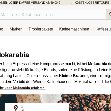
OSTENLOSER KAFFEE-VERSAND AB 49,00 €
KOSTENLOSE RETOURE
so
Marken
Probierpakete
Kaffeemaschinen
Kaffeez
okarabia
r beim Espresso keine Kompromisse macht, ist bei
Mokarabia
ri
stignano steht für kräftige Blends, sortenreine Röstung und eine 
fahrung basiert. Ob ein klassischer
Kleiner Brauner
, eine cremi
ch dem Vorbild des Wiener Kaffeehauses – Mokarabia liefert die 
hr über Mokarabia erfahren