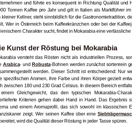
ternehmen und führte es konsequent in Richtung Qualität und 
000 Tonnen Kaffee pro Jahr und gilt in Italien als Marktführer 
 kleiner Kellner, steht sinnbildlich für die Gastronomietradition, de
hlt. Wer in Österreich beim Kaffeekränzchen oder bei der Kaff
alienischem Charakter sucht, findet in Mokarabia eine verlässliche
ie Kunst der Röstung bei Mokarabia
karabia versteht das Rösten nicht als industriellen Prozess, s
ie
Arabica
- und
Robusta
-Bohnen werden zunächst sortenrein ger
sammengestellt werden. Dieser Schritt ist entscheidend: Nur w
re spezifischen Aromen, ihre Farbe und ihren Körper gezielt en
ch zwischen 180 und 230 Grad Celsius. In diesem Bereich entfalt
 einem Gleichgewicht, das den typischen Mokarabia-Chara
erlieferte Kriterien gehen dabei Hand in Hand. Das Ergebnis 
ema und einem Aromaprofil, das sich sowohl im klassischen 
anziskaner zeigt. Wer seinen Kaffee über eine
Siebträgermasc
bereitet, wird die Qualität dieser Röstung in jeder Tasse spüren.