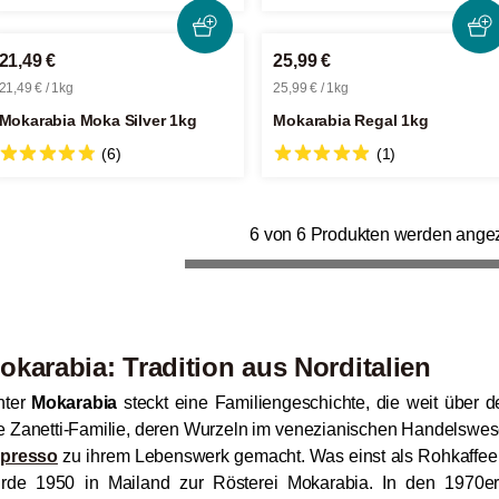
21,49 €
25,99 €
21,49 € / 1kg
25,99 € / 1kg
Mokarabia Moka Silver 1kg
Mokarabia Regal 1kg
(6)
(1)
6 von 6 Produkten werden angez
okarabia: Tradition aus Norditalien
nter
Mokarabia
steckt eine Familiengeschichte, die weit über 
e Zanetti-Familie, deren Wurzeln im venezianischen Handelswese
presso
zu ihrem Lebenswerk gemacht. Was einst als Rohkaffee
rde 1950 in Mailand zur Rösterei Mokarabia. In den 1970e