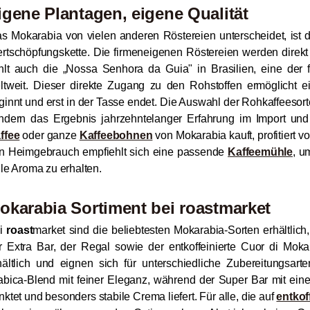
igene Plantagen, eigene Qualität
s Mokarabia von vielen anderen Röstereien unterscheidet, ist di
rtschöpfungskette. Die firmeneigenen Röstereien werden direkt
hlt auch die „Nossa Senhora da Guia" in Brasilien, eine der
ltweit. Dieser direkte Zugang zu den Rohstoffen ermöglicht ei
ginnt und erst in der Tasse endet. Die Auswahl der Rohkaffeesorte
ndern das Ergebnis jahrzehntelanger Erfahrung im Import un
ffee
oder ganze
Kaffeebohnen
von Mokarabia kauft, profitiert v
n Heimgebrauch empfiehlt sich eine passende
Kaffeemühle
, u
lle Aroma zu erhalten.
okarabia Sortiment bei
roast
market
i
roast
market sind die beliebtesten Mokarabia-Sorten erhältlich,
r Extra Bar, der Regal sowie der entkoffeinierte Cuor di Mok
hältlich und eignen sich für unterschiedliche Zubereitungsar
abica-Blend mit feiner Eleganz, während der Super Bar mit eine
nktet und besonders stabile Crema liefert. Für alle, die auf
entkof