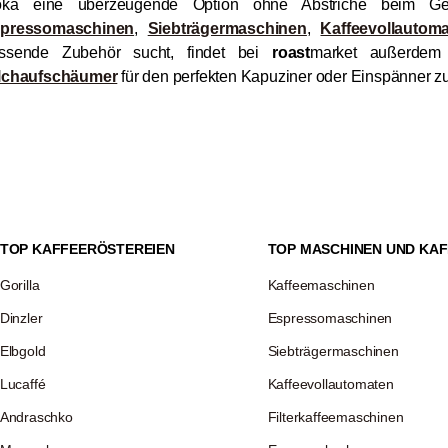
ka eine überzeugende Option ohne Abstriche beim Ge
pressomaschinen
,
Siebträgermaschinen
,
Kaffeevollautom
ssende Zubehör sucht, findet bei
roast
market außerde
lchaufschäumer
für den perfekten Kapuziner oder Einspänner z
TOP KAFFEERÖSTEREIEN
TOP MASCHINEN UND KAF
Gorilla
Kaffeemaschinen
Dinzler
Espressomaschinen
Elbgold
Siebträgermaschinen
Lucaffé
Kaffeevollautomaten
Andraschko
Filterkaffeemaschinen