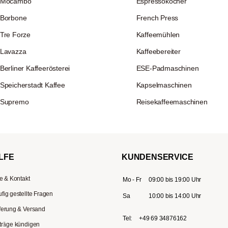
Mocambo
Espressokocher
Borbone
French Press
Tre Forze
Kaffeemühlen
Lavazza
Kaffeebereiter
Berliner Kaffeerösterei
ESE-Padmaschinen
Speicherstadt Kaffee
Kapselmaschinen
Supremo
Reisekaffeemaschinen
LFE
KUNDENSERVICE
fe & Kontakt
Mo - Fr
09:00 bis 19:00 Uhr
fig gestellte Fragen
Sa
10:00 bis 14:00 Uhr
ferung & Versand
Tel:
+49 69 34876162
träge kündigen