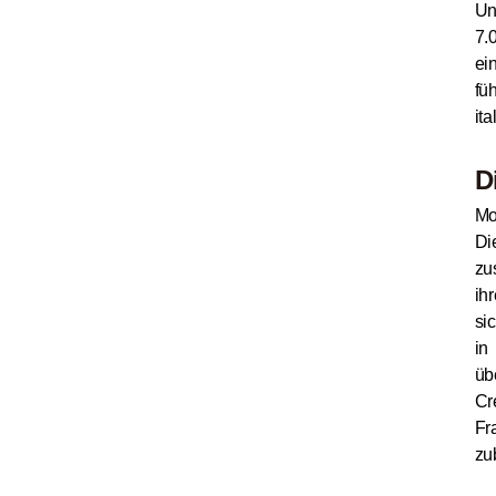
Un
7.
ein
fü
it
D
Mo
D
zu
ih
si
in
üb
Cr
Fr
zu