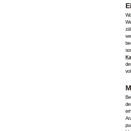
E
Wa
We
zä
we
be
so
Ka
de
vo
M
Be
de
er
Ar
pu