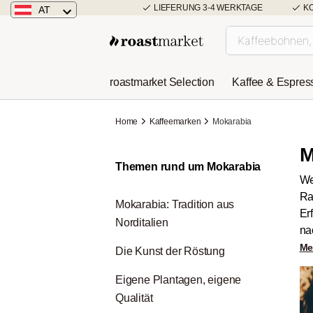
LIEFERUNG 3-4 WERKTAGE
K
AT
Österreich
Deutschland
roastmarket Selection
Kaffee & Espres
Niederlande
Home
Kaffeemarken
Mokarabia
M
Themen rund um Mokarabia
We
Ra
Mokarabia: Tradition aus
Er
Norditalien
na
Me
Die Kunst der Röstung
Eigene Plantagen, eigene
Qualität