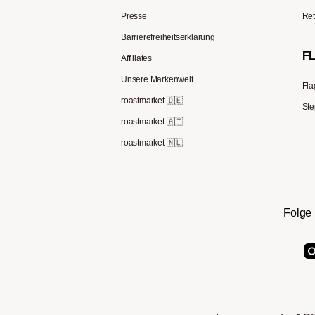
Presse
Ret
Barrierefreiheitserklärung
F
Affiliates
Unsere Markenwelt
Fla
roastmarket 🇩🇪
Ste
roastmarket 🇦🇹
roastmarket 🇳🇱
Folge 