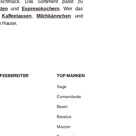
schmack. Das Sortiment passt zu
aten
und
Espresokochern
. Wer das
m
Kaffeetassen
,
Milchkännchen
und
u Hause.
FEEBEREITER
TOP MARKEN
Sage
Comandante
Beem
Baratza
Mazzer