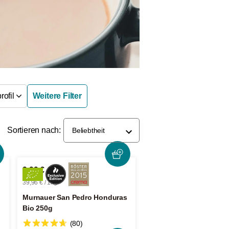
ofil
Weitere Filter
Sortieren nach:
Beliebtheit
9,99 €
39,96 € / 1kg
d
Murnauer San Pedro Honduras
Bio 250g
(80)