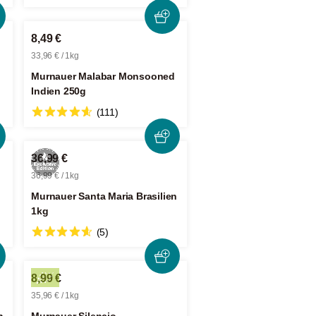
8,49 €
33,96 € / 1kg
Murnauer Malabar Monsooned
Indien 250g
(111)
36,99 €
36,99 € / 1kg
Murnauer Santa Maria Brasilien
1kg
(5)
8,99 €
35,96 € / 1kg