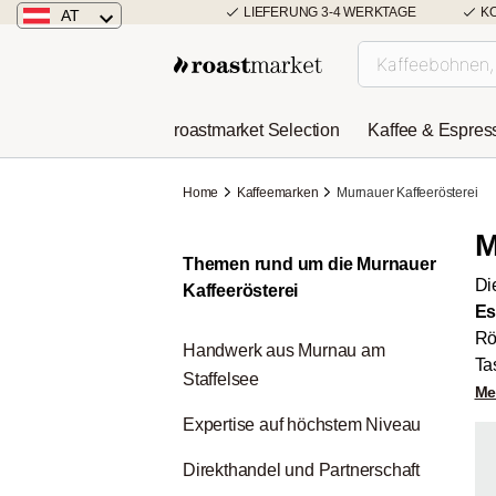
LIEFERUNG 3-4 WERKTAGE
K
AT
Österreich
Deutschland
roastmarket Selection
Kaffee & Espres
Niederlande
Home
Kaffeemarken
Murnauer Kaffeerösterei
M
Themen rund um die Murnauer
Di
Kaffeerösterei
Es
Rö
Handwerk aus Murnau am
Ta
Staffelsee
Me
Expertise auf höchstem Niveau
Direkthandel und Partnerschaft