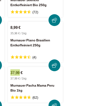
n
Murnauer Silencio
Entkoffeiniert Bio 250g
(72)
8,99 €
35,96 € / 1kg
Murnauer Piano Brasilien
Entkoffeiniert 250g
(4)
37,99 €
37,99 € / 1kg
Murnauer Pacha Mama Peru
Bio 1kg
(62)