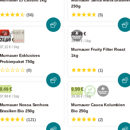
Murnauer El Castillo 1kg
Murnauer Santa Maria Brasilie
250g
(56)
(5)
-6%
29,97 €
38,99 €
27,99 €
38,99 € / 1kg
37,32 € / 1kg
Murnauer Fruity Filter Roast
Murnauer Exklusives
1kg
Probierpaket 750g
(0)
(1)
9,49 €
9,99 €
37,96 € / 1kg
39,96 € / 1kg
Murnauer Nossa Senhora
Murnauer Cauca Kolumbien
Brasilien Bio 250g
Bio 250g
(121)
(2)