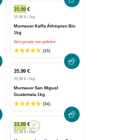
35,99 €
35,99 € / 1kg
Murnauer Kaffa Äthiopien Bio
1kg
Wird gerade neu geliefert
(15)
35,99 €
35,99 € / 1kg
Murnauer San Miguel
Guatemala 1kg
(34)
33,99 €
33,99 € / 1kg