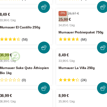
-3%
26,97 €
8,49 €
25,99 €
33,96 € / 1kg
34,65 € / 1kg
Murnauer El Castillo 250g
Murnauer Probierpaket 750g
(56)
(64)
36,99 €
8,49 €
36,99 € / 1kg
33,96 € / 1kg
Murnauer Suke Quto Äthiopien
Murnauer La Villa 250g
Bio 1kg
(0)
(24)
36,99 €
8,99 €
36,99 € / 1kg
35,96 € / 1kg