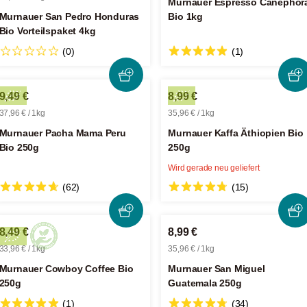
Murnauer Espresso Canephor
Murnauer San Pedro Honduras
Bio 1kg
Bio Vorteilspaket 4kg
(0)
(1)
9,49 €
8,99 €
37,96 € / 1kg
35,96 € / 1kg
Murnauer Pacha Mama Peru
Murnauer Kaffa Äthiopien Bio
Bio 250g
250g
Wird gerade neu geliefert
(62)
(15)
8,49 €
8,99 €
33,96 € / 1kg
35,96 € / 1kg
Murnauer Cowboy Coffee Bio
Murnauer San Miguel
250g
Guatemala 250g
(1)
(34)