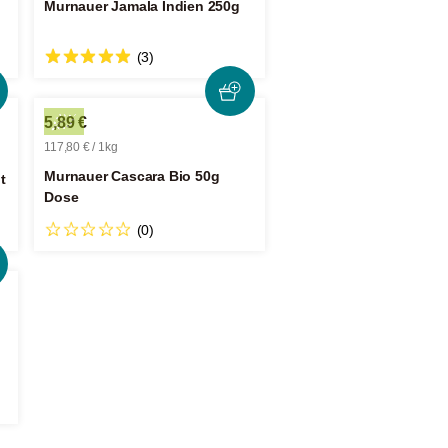
Murnauer Jamala Indien 250g
(3)
5,89 €
117,80 € / 1kg
Murnauer Cascara Bio 50g
t
Dose
(0)