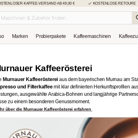
OSTENLOSER KAFFEE-VERSAND AB 49,00 €
KOSTENLOSE RETOURE
so
Marken
Probierpakete
Kaffeemaschinen
Kaffeez
urnauer Kaffeerösterei
e
Murnauer Kaffeerösterei
aus dem bayerischen Murnau am Staffe
presso und Filterkaffee
mit klar definierten Herkunftsprofilen au
stungen, ausgewählte Arabica-Bohnen und langjährige Partners
sse zu einem besonderen Genussmoment.
hr über die Murnauer Kaffeerösterei erfahren