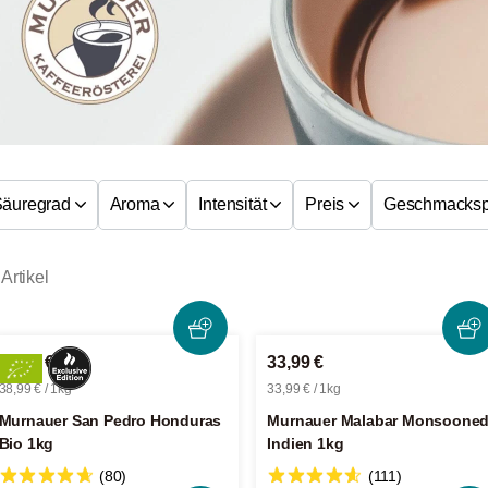
Säuregrad
Aroma
Intensität
Preis
Geschmackspr
Artikel
38,99 €
33,99 €
38,99 € / 1kg
33,99 € / 1kg
Murnauer San Pedro Honduras
Murnauer Malabar Monsoone
Bio 1kg
Indien 1kg
(80)
(111)