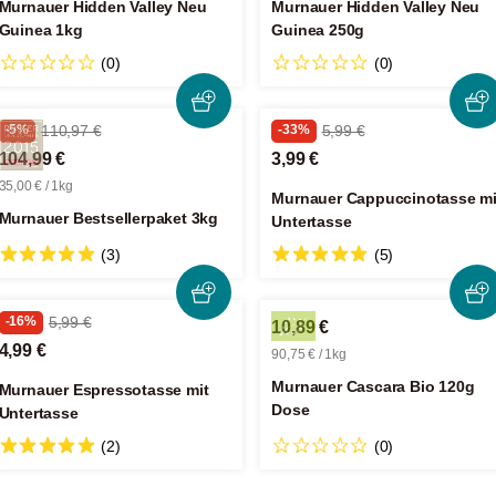
Murnauer Hidden Valley Neu
Murnauer Hidden Valley Neu
Guinea 1kg
Guinea 250g
(0)
(0)
-5%
110,97 €
-33%
5,99 €
104,99 €
3,99 €
35,00 € / 1kg
Murnauer Cappuccinotasse mi
Murnauer Bestsellerpaket 3kg
Untertasse
(3)
(5)
-16%
5,99 €
10,89 €
4,99 €
90,75 € / 1kg
Murnauer Cascara Bio 120g
Murnauer Espressotasse mit
Dose
Untertasse
(2)
(0)