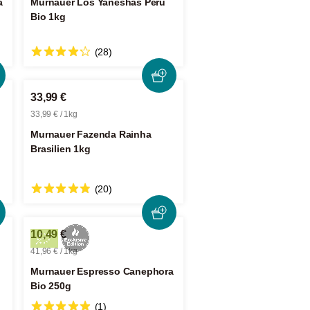
a
Murnauer Los Yaneshas Peru
Bio 1kg
(28)
33,99 €
33,99 € / 1kg
Murnauer Fazenda Rainha
Brasilien 1kg
(20)
10,49 €
41,96 € / 1kg
Murnauer Espresso Canephora
Bio 250g
(1)