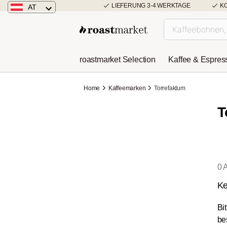
LIEFERUNG 3-4 WERKTAGE
K
AT
Österreich
Deutschland
roastmarket Selection
Kaffee & Espres
Niederlande
Home
Kaffeemarken
Torrefaktum
T
0 A
Ke
Bi
be