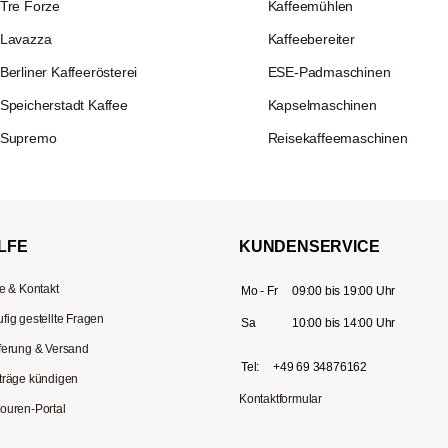
Tre Forze
Kaffeemühlen
Lavazza
Kaffeebereiter
Berliner Kaffeerösterei
ESE-Padmaschinen
Speicherstadt Kaffee
Kapselmaschinen
Supremo
Reisekaffeemaschinen
LFE
KUNDENSERVICE
fe & Kontakt
Mo - Fr
09:00 bis 19:00 Uhr
fig gestellte Fragen
Sa
10:00 bis 14:00 Uhr
ferung & Versand
Tel:
+49 69 34876162
träge kündigen
Kontaktformular
ouren-Portal