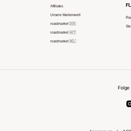
F
Affiliates
Unsere Markenwelt
Fla
roastmarket 🇩🇪
Ste
roastmarket 🇦🇹
roastmarket 🇳🇱
Folge 