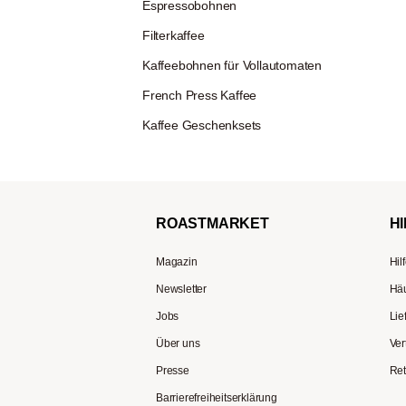
Espressobohnen
Filterkaffee
Kaffeebohnen für Vollautomaten
French Press Kaffee
Kaffee Geschenksets
ROAST
MARKET
HI
Magazin
Hil
Newsletter
Häu
Jobs
Lie
Über uns
Ver
Presse
Ret
Barrierefreiheitserklärung