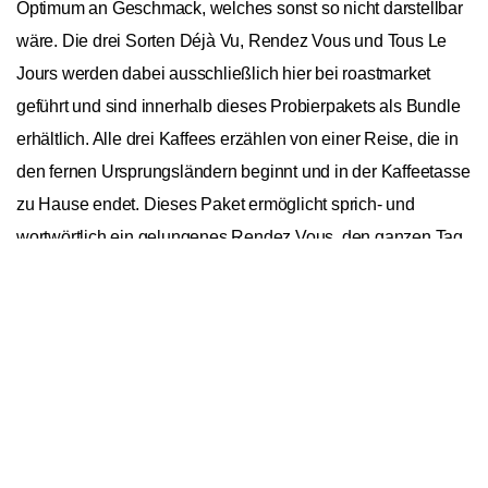
Optimum an Geschmack, welches sonst so nicht darstellbar
wäre. Die drei Sorten Déjà Vu, Rendez Vous und Tous Le
Jours werden dabei ausschließlich hier bei roastmarket
geführt und sind innerhalb dieses Probierpakets als Bundle
erhältlich. Alle drei Kaffees erzählen von einer Reise, die in
den fernen Ursprungsländern beginnt und in der Kaffeetasse
zu Hause endet. Dieses Paket ermöglicht sprich- und
wortwörtlich ein gelungenes Rendez Vous, den ganzen Tag
und immer wieder.
In den Warenkorb
1
Andraschko Déjà vu 250g
General
Ursprungskontinente
Nordamerika, Südamerika