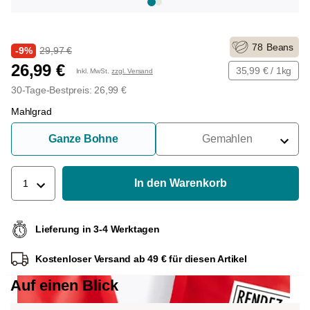
78
Beans
-9%
29,97 €
26,99 €
35,99 € / 1kg
Inkl. MwSt.
zzgl. Versand
30-Tage-Bestpreis: 26,99 €
Mahlgrad
Ganze Bohne
Gemahlen
Für Siebträger
Für Filter
In den Warenkorb
1
Für French Press
Lieferung in 3-4 Werktagen
Für Espressokocher
Kostenloser Versand ab 49 € für diesen Artikel
Für Aeropress
Auf einen Blick