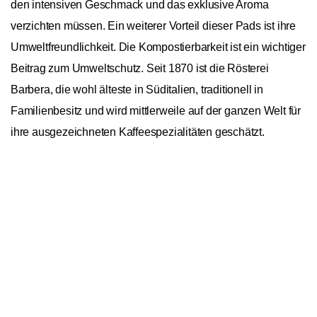
den intensiven Geschmack und das exklusive Aroma
verzichten müssen. Ein weiterer Vorteil dieser Pads ist ihre
Umweltfreundlichkeit. Die Kompostierbarkeit ist ein wichtiger
Beitrag zum Umweltschutz. Seit 1870 ist die Rösterei
Barbera, die wohl älteste in Süditalien, traditionell in
Familienbesitz und wird mittlerweile auf der ganzen Welt für
ihre ausgezeichneten Kaffeespezialitäten geschätzt.
In den Warenkorb
1
Barbera Intensa E.S.E. Pads
General
Ursprungskontinente
Asien
Ursprungsländer
Indien, Indonesien
Bohnensorte
Arabica