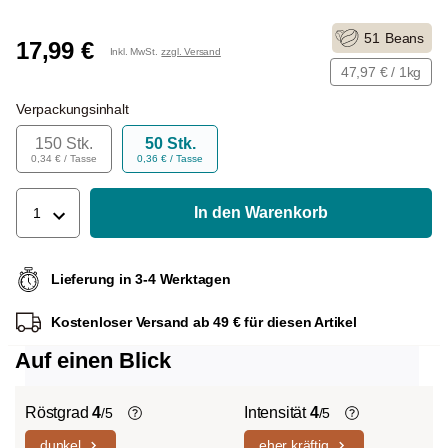
51
Beans
17,99 €
Inkl. MwSt.
zzgl. Versand
47,97 € / 1kg
Verpackungsinhalt
150 Stk.
50 Stk.
0,34 € / Tasse
0,36 € / Tasse
In den Warenkorb
1
Lieferung in 3-4 Werktagen
Kostenloser Versand ab 49 € für diesen Artikel
Auf einen Blick
Röstgrad
4
Intensität
4
/5
/5
dunkel
eher kräftig
Helle Röstung (Light-/Cinnamon-
Die individuellen Aromen der