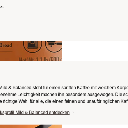
ss,
ch-/Italian):
rper mit
romen und
ingem Säureanteil.
ld & Balanced steht für einen sanften Kaffee mit weichem Körpe
genehme Leichtigkeit machen ihn besonders ausgewogen. Die sc
ie richtige Wahl für alle, die einen feinen und unaufdringlichen Ka
sprofil Mild & Balanced entdecken