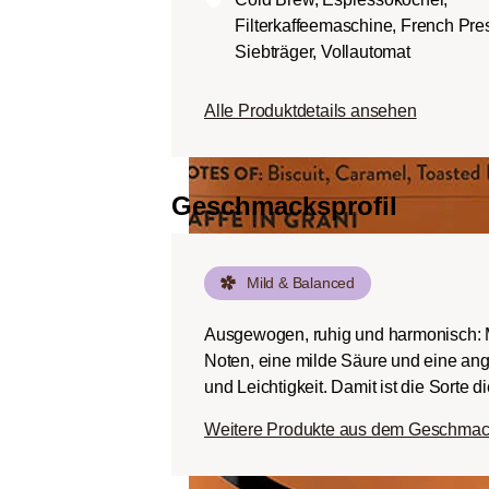
Körper.
Filterkaffeemaschine, French Pre
Dunkle Röstung (Fren
Siebträger, Vollautomat
Schokoladig süßer Kö
ausgeprägten Rösta
Alle Produktdetails ansehen
Bitterstoffen bei ger
Geschmacksprofil
Mild & Balanced
Ausgewogen, ruhig und harmonisch: Mi
Noten, eine milde Säure und eine an
und Leichtigkeit. Damit ist die Sorte d
Weitere Produkte aus dem Geschmack