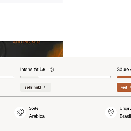
Intensität
1
Säure
/5
ht-/Cinnamon-
Die individuellen Aromen der
n ausgeprägte
verwendeten Bohnen prägen die
sehr mild
viel
plexe Säuren bei
Intensität einer Sorte, die eher leicht u
itterstoffen.
fein (1) oder aber auch besonders
merican- bzw.
intensiv und kräftig (5) schmecken kan
Sorte
Urspr
üßer und weniger
Arabica
Brasi
ngen, mit
hmack und vollem