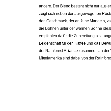
andere. Der Blend besteht nicht nur aus e
zeigt sich neben der ausgewogenen Röstun
den Geschmack, der an feine Mandeln, zart
die Bohnen unter der warmen Sonne ideal, 
empfehlen dafür die Zubereitung als Lungo 
Leidenschaft für den Kaffee und das Bewu
der Rainforest Alliance zusammen an der 
Mittelamerika sind dabei von der Rainforest 
Bristot 100% Arabica 500g
General
Ursprungskontinente