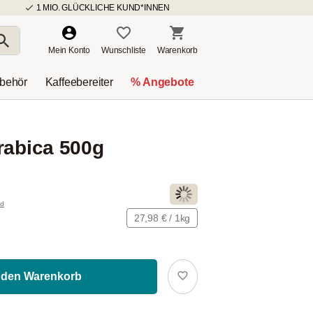
1 MIO. GLÜCKLICHE KUND*INNEN
Mein Konto
Wunschliste
Warenkorb
ubehör
Kaffeebereiter
% Angebote
rabica 500g
39
Beans
nd
27,98 € / 1kg
 den Warenkorb