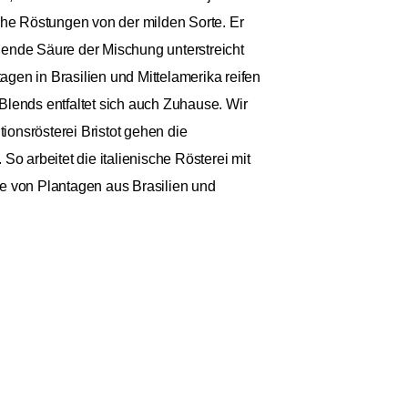
che Röstungen von der milden Sorte. Er
hende Säure der Mischung unterstreicht
gen in Brasilien und Mittelamerika reifen
Blends entfaltet sich auch Zuhause. Wir
tionsrösterei Bristot gehen die
 arbeitet die italienische Rösterei mit
ie von Plantagen aus Brasilien und
9 €
Anzahl: 1
€ / 1kg
St.
zzgl. Versand