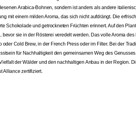
rlesenen Arabica-Bohnen, sondern ist anders als andere italienis
g mit einem milden Aroma, das sich nicht aufdrängt. Die erfrisc
e Schokolade und getrockneten Früchten erinnert. Auf den Planta
bevor sie in der Rösterei veredelt werden. Das volle Aroma des 
oder Cold Brew, in der French Press oder im Filter. Bei der Tradi
sstsein für Nachhaltigkeit den gemeinsamen Weg des Genusses. So
Vielfalt der Wälder und den nachhaltigen Anbau in der Region. D
Alliance zertifiziert.
Bristot
13,9
100%
27,98 
Arabica
Inkl. Mw
500g
Nordamerika, Südamerika