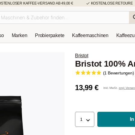
OSTENLOSER KAFFEE-VERSAND AB 49,00 €
KOSTENLOSE RETOURE
so
Marken
Probierpakete
Kaffeemaschinen
Kaffeez
Bristot
Bristot 100% A
(1 Bewertungen)
13,99 €
Inkl. MwSt.
zzgl. Versa
In
1