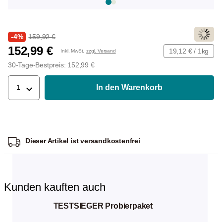
456
Beans
-4%
159,92 €
152,99 €
19,12 € / 1kg
Inkl. MwSt.
zzgl. Versand
30-Tage-Bestpreis: 152,99 €
In den Warenkorb
1
Lieferung in 3-4 Werktagen
Dieser Artikel ist
versandkostenfrei
Kunden kauften auch
TESTSIEGER Probierpaket