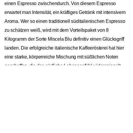
einen Espresso zwischendurch. Von diesem Espresso
erwartet man Intensität, ein kräftiges Getränk mit intensivem
Aroma. Wer so einen traditionell süditalienischen Espresso
zu schätzen weiß, wird mit dem Vorteilspaket von 8
Kilogramm der Sorte Miscela Blu definitiv einen Glücksgriff
landen. Die erfolgreiche italienische Kaffeerösterei hat hier
eine starke, körperreiche Mischung mit süßlichen Noten
geschaffen, die das südliche Lebensgefühl widerspiegelt.
In den Warenkorb
1
Dafür röstet Caffè Borbone noch heute nach alter
neapolitanischer Tradition, nutzt zugleich aber neue und
moderne Technologien, um die bedeutende Rolle des
Unternehmens auch in Zukunft zu erhalten.
Caffè Borbone Miscela Blu 1kg