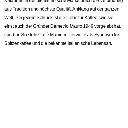
Kalabrien findet die italienische Marke durch die Verbindung
aus Tradition und höchste Qualität Anklang auf der ganzen
Welt. Bei jedem Schluck ist die Liebe für Kaffee, wie sie
einst auch der Gründer Demetrio Mauro 1949 vorgelebt hat,
spürbar. So steht Caffè Mauro mittlerweile als Synonym für
Spitzenkaffee und die bekannte italienische Lebensart.
Caffè Mauro 100% Arabica 10 Kapseln
Benachrichtige mich
Nespresso® kompatibel
General
Ursprungskontinente
Südamerika
Bohnensorte
Arabica
Bourbon, Catuai, Caturra,
Kaffee Varietät