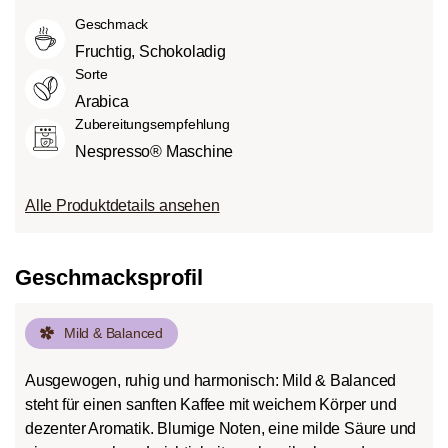
Grad des Säuregehalts hängt von
City-Roast):
Etwas süßer und weniger
Geschmack
verschiedenen Faktoren wie der
sauer als helle Röstungen, mit
Bohnensorte, Anbauhöhe, Herkunft und
Fruchtig, Schokoladig
ausgewogenem Geschmack und vollem
besonders der Röstung ab.
Sorte
Körper.
Arabica
Dunkle Röstung (French-/Italian):
Zubereitungsempfehlung
Schokoladig süßer Körper mit
Nespresso® Maschine
ausgeprägten Röstaromen und
Bitterstoffen bei geringem Säureanteil.
Alle Produktdetails ansehen
Geschmacksprofil
Mild & Balanced
Ausgewogen, ruhig und harmonisch: Mild & Balanced
steht für einen sanften Kaffee mit weichem Körper und
dezenter Aromatik. Blumige Noten, eine milde Säure und