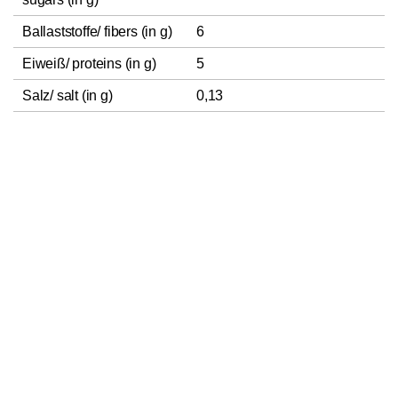
Ballaststoffe/ fibers (in g)
6
Eiweiß/ proteins (in g)
5
Salz/ salt (in g)
0,13
Bewertungen
In den Warenkorb
1
Die Bewertungen wurden bei dem Label „Verifizierter Käufer“
auf ihre Echtheit überprüft.
Prüfungsverfahren: Es erfolgt ein
Abgleich der bewertenden Produkte mit den von den
Kund*innen bestellten Produkten.
Klicke
hier
für weitere
Informationen über das Prüfungsverfahren sowie die
Bewertungen auf
roast
market.