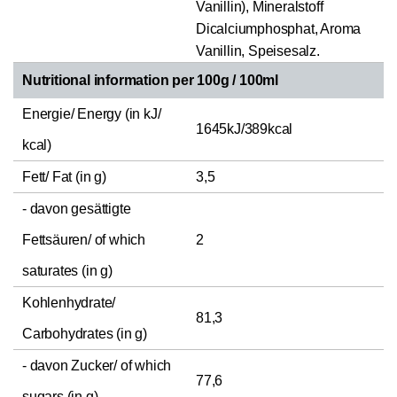
Vanillin), Mineralstoff
Dicalciumphosphat, Aroma
Vanillin, Speisesalz.
Nutritional information per 100g / 100ml
Energie/ Energy (in kJ/
1645kJ/389kcal
kcal)
Fett/ Fat (in g)
3,5
- davon gesättigte
Fettsäuren/ of which
2
saturates (in g)
Kohlenhydrate/
81,3
Carbohydrates (in g)
- davon Zucker/ of which
77,6
sugars (in g)