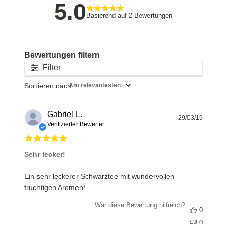
5
Basierend auf 2 Bewertungen
Filter
Sortieren nach
:
Am relevantesten
Gabriel L.
Veröff
29/03/19
Verifizierter Bewerter
Sehr lecker!
Ein sehr leckerer Schwarztee mit wundervollen
fruchtigen Aromen!
War diese Bewertung hilfreich?
0
0