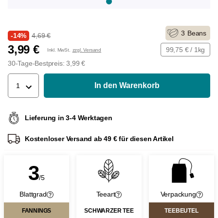
3
Beans
-14%
4,69 €
3,99 €
99,75 € / 1kg
Inkl. MwSt.
zzgl. Versand
30-Tage-Bestpreis: 3,99 €
In den Warenkorb
1
Lieferung in 3-4 Werktagen
Kostenloser Versand ab 49 € für diesen Artikel
3
/5
Blattgrad
Teeart
Verpackung
FANNINGS
SCHWARZER TEE
TEEBEUTEL