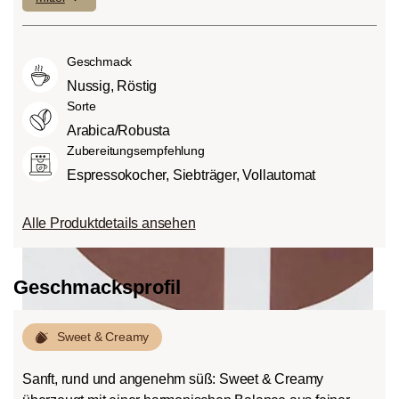
geringen Anteilen an Bitterstoffen.
fein (1) oder aber auch besonders
andere Lebensmittel auch, Säure. Der
Mittlere Röstung (American- bzw.
intensiv und kräftig (5) schmecken kann.
Grad des Säuregehalts hängt von
City-Roast):
Etwas süßer und weniger
Geschmack
verschiedenen Faktoren wie der
sauer als helle Röstungen, mit
Bohnensorte, Anbauhöhe, Herkunft und
Nussig, Röstig
ausgewogenem Geschmack und vollem
besonders der Röstung ab.
Sorte
Körper.
Arabica/Robusta
Dunkle Röstung (French-/Italian):
Zubereitungsempfehlung
Schokoladig süßer Körper mit
Espressokocher, Siebträger, Vollautomat
ausgeprägten Röstaromen und
Bitterstoffen bei geringem Säureanteil.
Alle Produktdetails ansehen
Geschmacksprofil
Sweet & Creamy
Sanft, rund und angenehm süß: Sweet & Creamy