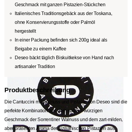
Geschmack mit ganzen Pistazien-Stückchen
Italienisches Traditionsgebäck aus der Toskana,
ohne Konservierungsstoffe oder Palmöl
hergestellt
In einer Packung befinden sich 200g ideal als
Beigabe zu einem Kaffee
Deseo bäckt täglich Biskuitkekse von Hand nach
artisanaler Tradition
Produktbeschreibung
Die Cantuccini mit Walnuss und Pistazie von Deseo sind die
perfekte Kombination aus dem süßlich-würzigen
Geschmack der Sorrentiner Walnuss und dem zart-milden,
aber präsenten Aroma der sizilianischen Pistazien aus