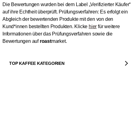
Die Bewertungen wurden bei dem Label „Verifizierter Käufer“
auf ihre Echtheit überprüft.
Prüfungsverfahren: Es erfolgt ein
Abgleich der bewertenden Produkte mit den von den
Kund*innen bestellten Produkten.
Klicke
hier
für weitere
Informationen über das Prüfungsverfahren sowie die
Bewertungen auf
roast
market.
TOP KAFFEE KATEGORIEN
Kaffee
In den Warenkorb
1
Kaffeebohnen
TOP KAFFEERÖSTEREIEN
Bio Kaffee
Gorilla
Fairtrade Kaffee
Dinzler
TOP MASCHINEN UND KAFFEEBEREITER
Entkoffeinierter Kaffee
Elbgold
Kaffeemaschinen
Säurearmer Kaffee
Lucaffé
Espressomaschinen
TOP MARKEN
Espresso