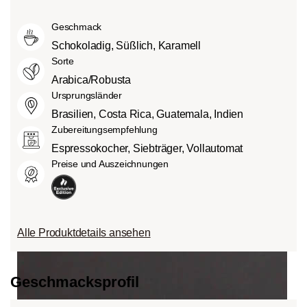
Mittlere Röstung (American- bzw.
intensiv und kräftig (5) schmecken kann.
Grad des Säuregehalts hängt von
City-Roast):
Etwas süßer und weniger
Geschmack
verschiedenen Faktoren wie der
sauer als helle Röstungen, mit
Bohnensorte, Anbauhöhe, Herkunft und
Schokoladig, Süßlich, Karamell
ausgewogenem Geschmack und vollem
besonders der Röstung ab.
Sorte
Körper.
Arabica/Robusta
Dunkle Röstung (French-/Italian):
Ursprungsländer
Schokoladig süßer Körper mit
Brasilien, Costa Rica, Guatemala, Indien
ausgeprägten Röstaromen und
Zubereitungsempfehlung
Bitterstoffen bei geringem Säureanteil.
Espressokocher, Siebträger, Vollautomat
Preise und Auszeichnungen
Alle Produktdetails ansehen
roast
Geschmacksprofil