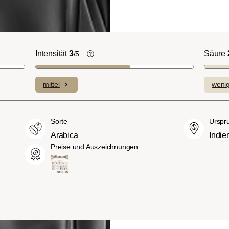
Intensität
3
Säure
/5
ht-/Cinnamon-
Die individuellen Aromen der
n ausgeprägte
verwendeten Bohnen prägen die
mittel
weni
plexe Säuren bei
Intensität einer Sorte, die eher leicht u
itterstoffen.
fein (1) oder aber auch besonders
merican- bzw.
intensiv und kräftig (5) schmecken kan
Sorte
Urspr
üßer und weniger
Arabica
Indie
ngen, mit
Preise und Auszeichnungen
hmack und vollem
ch-/Italian):
rper mit
romen und
ingem Säureanteil.