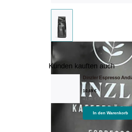
Kunden kauften auch
Dinzler Espresso And
10,49 €
41,96 € / 1kg
In den Warenkorb