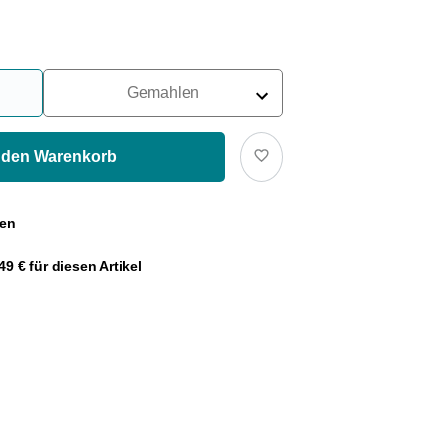
Gemahlen
Für Siebträger
Für Filter
 den Warenkorb
Für French Press
gen
Für Espressokocher
9 € für diesen Artikel
Für Aeropress