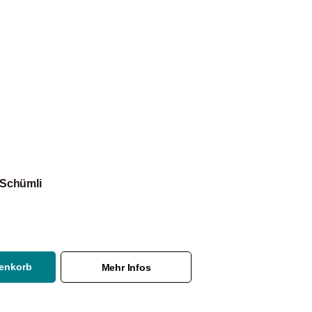
 Schümli
renkorb
Mehr Infos