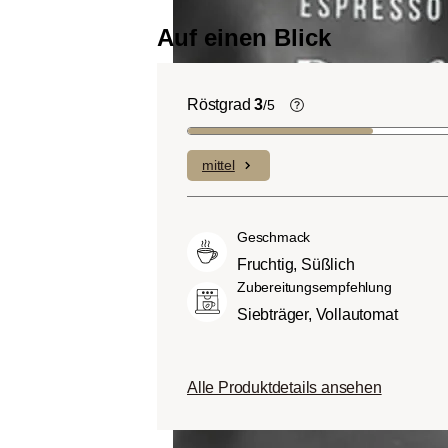
Auf einen Blick
Röstgrad
3
/5
Helle Röstung (Lig
Roast):
Es dominiere
mittel
Fruchtnoten und kom
geringen Anteilen an B
Mittlere Röstung (A
Geschmack
City-Roast):
Etwas s
Fruchtig, Süßlich
sauer als helle Röstu
Zubereitungsempfehlung
ausgewogenem Gesc
Siebträger, Vollautomat
Körper.
Dunkle Röstung (Fren
Schokoladig süßer Kö
Alle Produktdetails ansehen
ausgeprägten Rösta
Bitterstoffen bei ger