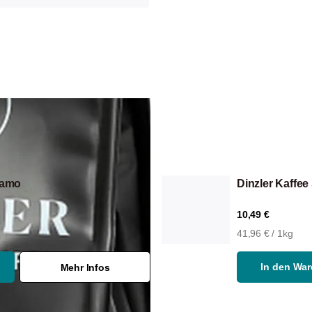
iamo
Dinzler Kaffee
10,49 €
41,96 € / 1kg
In den Wa
Mehr Infos