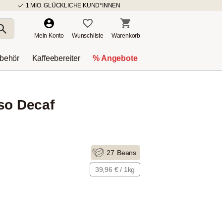
1 MIO. GLÜCKLICHE KUND*INNEN
Mein Konto
Wunschliste
Warenkorb
ubehör
Kaffeebereiter
% Angebote
so Decaf
27
Beans
39,96 € / 1kg