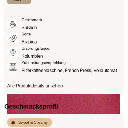
geringen Anteilen an Bitterstoffen.
fein (1) oder aber auch besonders
andere Lebensmittel auch, Säure. Der
Mittlere Röstung (American- bzw.
intensiv und kräftig (5) schmecken kann.
Grad des Säuregehalts hängt von
City-Roast):
Etwas süßer und weniger
Geschmack
verschiedenen Faktoren wie der
sauer als helle Röstungen, mit
Bohnensorte, Anbauhöhe, Herkunft und
Süßlich
ausgewogenem Geschmack und vollem
besonders der Röstung ab.
Sorte
Körper.
Arabica
Dunkle Röstung (French-/Italian):
Ursprungsländer
Schokoladig süßer Körper mit
Kolumbien
ausgeprägten Röstaromen und
Zubereitungsempfehlung
Bitterstoffen bei geringem Säureanteil.
Filterkaffeemaschine, French Press, Vollautomat
Alle Produktdetails ansehen
Geschmacksprofil
Sweet & Creamy