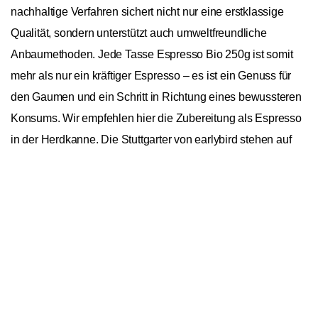
nachhaltige Verfahren sichert nicht nur eine erstklassige
Qualität, sondern unterstützt auch umweltfreundliche
Anbaumethoden. Jede Tasse Espresso Bio 250g ist somit
mehr als nur ein kräftiger Espresso – es ist ein Genuss für
den Gaumen und ein Schritt in Richtung eines bewussteren
Konsums. Wir empfehlen hier die Zubereitung als Espresso
in der Herdkanne. Die Stuttgarter von earlybird stehen auf
hervorragenden Kaffee mit einem Fokus auf Nachhaltigkeit
In den Warenkorb
1
und fairen Handel – und das schon seit 2015. Ob am
Sonntag mit den Liebsten, als Wachmacher am Morgen oder
bei einer kurzen Arbeitspause – der Lieblingskaffee ist nur
einen Schluck entfernt.
earlybird coffee Espresso Bio 250g