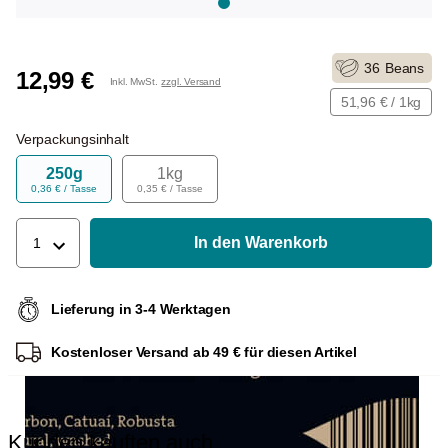
36
Beans
12,99 €
Inkl. MwSt.
zzgl. Versand
51,96 € / 1kg
Verpackungsinhalt
250g
1kg
0,36 € / Tasse
0,35 € / Tasse
In den Warenkorb
1
Lieferung in 3-4 Werktagen
Kostenloser Versand ab 49 € für diesen Artikel
Kunden kauften auch