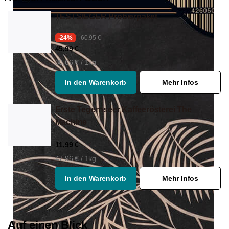
TESTSIEGER Probierpaket
-24%
60,95 €
45,99 €
30,66 € / 1kg
In den Warenkorb
Mehr Infos
Erste Tegernseer Kaffeerösterei The
Machine
11,99 €
47,96 € / 1kg
In den Warenkorb
Mehr Infos
Auf einen Blick