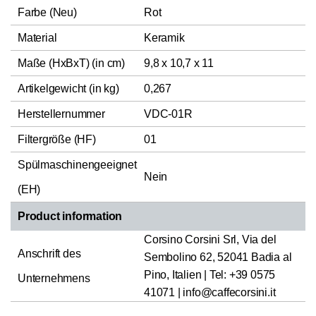
Farbe (Neu)
Rot
Material
Keramik
Maße (HxBxT) (in cm)
9,8 x 10,7 x 11
Artikelgewicht (in kg)
0,267
Herstellernummer
VDC-01R
Filtergröße (HF)
01
Spülmaschinengeeignet
Nein
(EH)
Product information
Corsino Corsini Srl, Via del
Anschrift des
Sembolino 62, 52041 Badia al
Pino, Italien | Tel: +39 0575
Unternehmens
41071 | info@caffecorsini.it