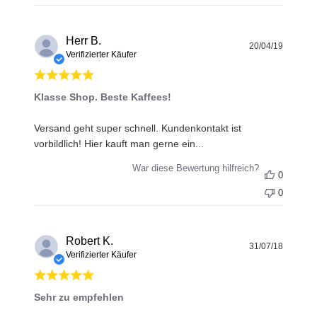
Herr B.
Veröff
20/04/19
Verifizierter Käufer
Klasse Shop. Beste Kaffees!
Versand geht super schnell. Kundenkontakt ist
vorbildlich! Hier kauft man gerne ein...
War diese Bewertung hilfreich?
0
0
Robert K.
Veröff
31/07/18
Verifizierter Käufer
Sehr zu empfehlen