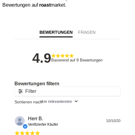
Bewertungen auf
roast
market.
BEWERTUNGEN
4.9
Basierend auf 8 Bewertungen
Filter
Sortieren nach
:
Am relevantesten
Herr B.
Veröff
10/10/20
Verifizierter Käufer