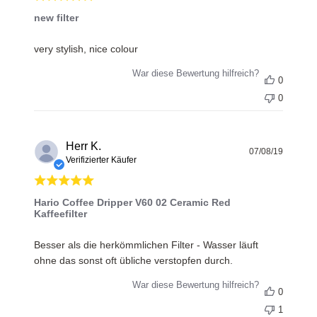
new filter
very stylish, nice colour
War diese Bewertung hilfreich?
0
0
Herr K.
Veröff
07/08/19
Verifizierter Käufer
Hario Coffee Dripper V60 02 Ceramic Red
Kaffeefilter
Besser als die herkömmlichen Filter - Wasser läuft
ohne das sonst oft übliche verstopfen durch.
War diese Bewertung hilfreich?
0
1