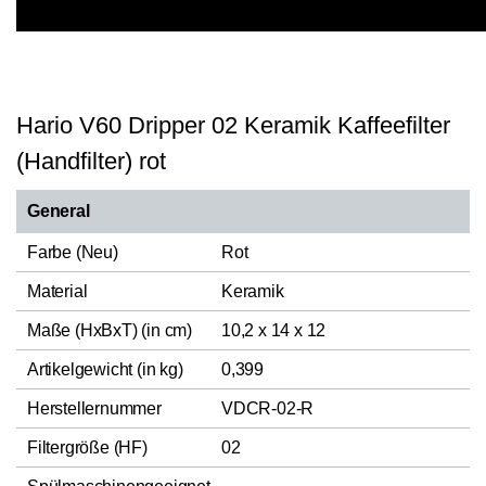
Hario V60 Dripper 02 Keramik Kaffeefilter
(Handfilter) rot
General
Farbe (Neu)
Rot
Material
Keramik
Maße (HxBxT) (in cm)
10,2 x 14 x 12
Artikelgewicht (in kg)
0,399
Herstellernummer
VDCR-02-R
Filtergröße (HF)
02