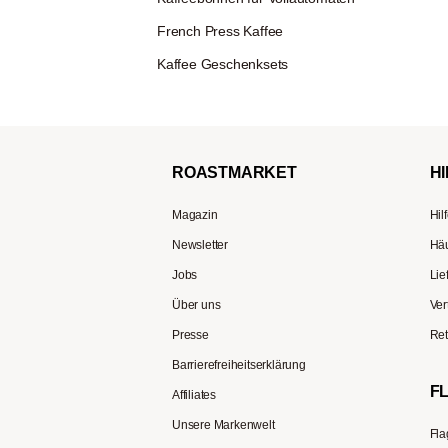
French Press Kaffee
Kaffee Geschenksets
ROAST
MARKET
HI
Magazin
Hil
Newsletter
Häu
Jobs
Lie
Über uns
Ver
Presse
Ret
Barrierefreiheitserklärung
F
Affiliates
Unsere Markenwelt
Fla