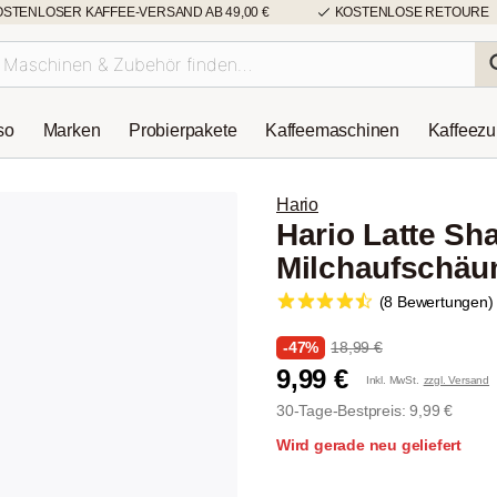
OSTENLOSER KAFFEE-VERSAND AB 49,00 €
KOSTENLOSE RETOURE
so
Marken
Probierpakete
Kaffeemaschinen
Kaffeez
Hario
Hario Latte Sh
Milchaufschäu
(8 Bewertungen)
-47%
18,99 €
9,99 €
Inkl. MwSt.
zzgl. Versand
30-Tage-Bestpreis: 9,99 €
Wird gerade neu geliefert