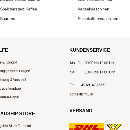
Speicherstadt Kaffee
Kapselmaschinen
Supremo
Reisekaffeemaschinen
LFE
KUNDENSERVICE
fe & Kontakt
Mo - Fr
09:00 bis 19:00 Uhr
fig gestellte Fragen
Sa
10:00 bis 14:00 Uhr
ferung & Versand
Tel:
+49 69 34876162
träge kündigen
Kontaktformular
ouren-Portal
VERSAND
LAGSHIP STORE
gship Store Frankfurt