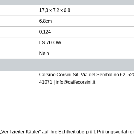
17,3 x 7,2 x 6,8
6,8cm
0,124
LS-70-OW
Nein
Corsino Corsini Srl, Via del Sembolino 62, 520
41071 | info@caffecorsini.it
ifizierter Käufer“ auf ihre Echtheit überprüft.
Prüfungsverfahren: