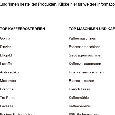
und*innen bestellten Produkten.
Klicke
hier
für weitere Informat
TOP KAFFEERÖSTEREIEN
TOP MASCHINEN UND KAF
Gorilla
Kaffeemaschinen
Dinzler
Espressomaschinen
Elbgold
Siebträgermaschinen
Lucaffé
Kaffeevollautomaten
Andraschko
Filterkaffeemaschinen
Mocambo
Espressokocher
Borbone
French Press
Tre Forze
Kaffeemühlen
Lavazza
Kaffeebereiter
Berliner Kaffeerösterei
ESE-Padmaschinen