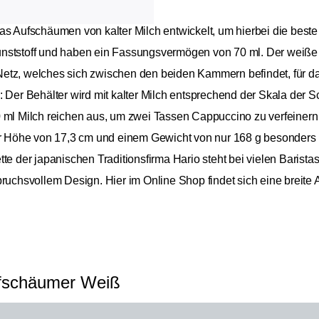
das Aufschäumen von kalter Milch entwickelt, um hierbei die best
nststoff und haben ein Fassungsvermögen von 70 ml. Der weiße Si
etz, welches sich zwischen den beiden Kammern befindet, für da
 Der Behälter wird mit kalter Milch entsprechend der Skala der Sch
 ml Milch reichen aus, um zwei Tassen Cappuccino zu verfeinern 
ner Höhe von 17,3 cm und einem Gewicht von nur 168 g besonders 
te der japanischen Traditionsfirma Hario steht bei vielen Barista
pruchsvollem Design. Hier im Online Shop findet sich eine breit
ufschäumer Weiß