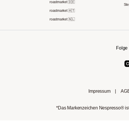
roastmarket 🇩🇪
Ste
roastmarket 🇦🇹
roastmarket 🇳🇱
Folge 
Impressum
|
AG
*Das Markenzeichen Nespresso® ist 