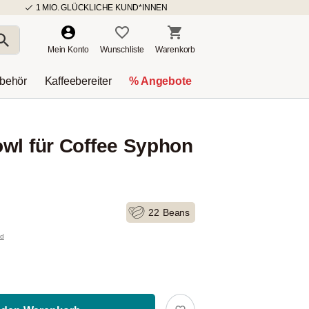
1 MIO. GLÜCKLICHE KUND*INNEN
Mein Konto
Wunschliste
Warenkorb
ubehör
Kaffeebereiter
% Angebote
wl für Coffee Syphon
22
Beans
nd