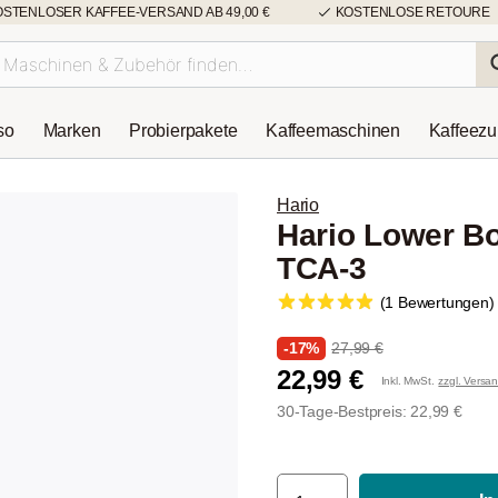
OSTENLOSER KAFFEE-VERSAND AB 49,00 €
KOSTENLOSE RETOURE
so
Marken
Probierpakete
Kaffeemaschinen
Kaffeez
Hario
Hario Lower Bo
TCA-3
(1 Bewertungen)
-17%
27,99 €
22,99 €
Inkl. MwSt.
zzgl. Versa
30-Tage-Bestpreis: 22,99 €