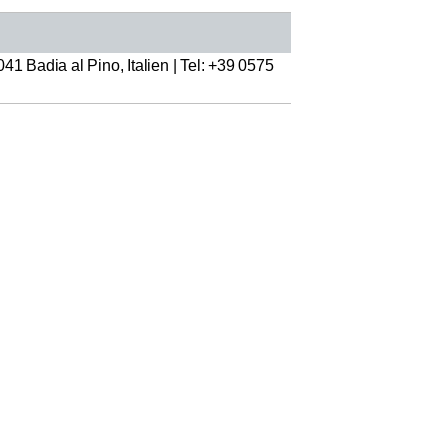
41 Badia al Pino, Italien | Tel: +39 0575
9 €
27,99 €
 Es erfolgt ein Abgleich der
Anzahl: 1
t.
zzgl. Versand
ionen über das Prüfungsverfahren sowie