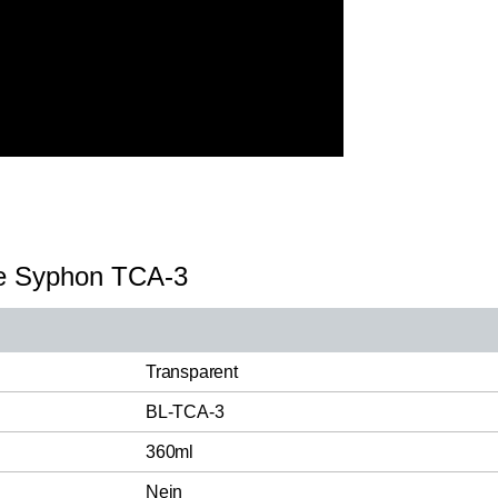
ee Syphon TCA-3
Transparent
BL-TCA-3
360ml
Nein