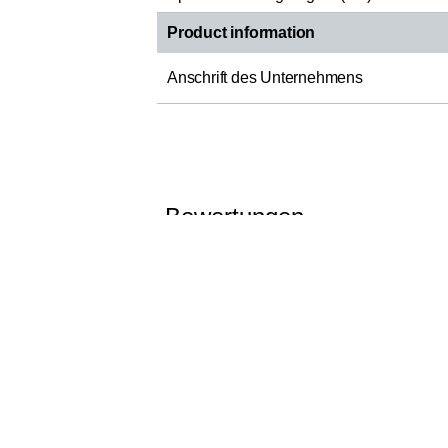
Product information
Anschrift des Unternehmens
Bewertungen
Die Bewertungen wurden bei dem Label „Ver
bewertenden Produkte mit den von den K
die Bewertungen auf
roast
market.
BEWERTUNGEN