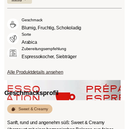
geringen Anteilen an Bitterstoffen.
fein (1) oder aber auch besonders
andere Lebensmittel auch, Säure. Der
Mittlere Röstung (American- bzw.
intensiv und kräftig (5) schmecken kann.
Grad des Säuregehalts hängt von
City-Roast):
Etwas süßer und weniger
Geschmack
verschiedenen Faktoren wie der
sauer als helle Röstungen, mit
Bohnensorte, Anbauhöhe, Herkunft und
Blumig, Fruchtig, Schokoladig
ausgewogenem Geschmack und vollem
besonders der Röstung ab.
Sorte
Körper.
Arabica
Dunkle Röstung (French-/Italian):
Zubereitungsempfehlung
Schokoladig süßer Körper mit
Espressokocher, Siebträger
ausgeprägten Röstaromen und
Bitterstoffen bei geringem Säureanteil.
Alle Produktdetails ansehen
Geschmacksprofil
Sweet & Creamy
Sanft, rund und angenehm süß: Sweet & Creamy