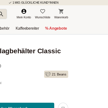
1 MIO. GLÜCKLICHE KUND*INNEN
Mein Konto
Wunschliste
Warenkorb
ubehör
Kaffeebereiter
% Angebote
agbehälter Classic
)
21
Beans
nd