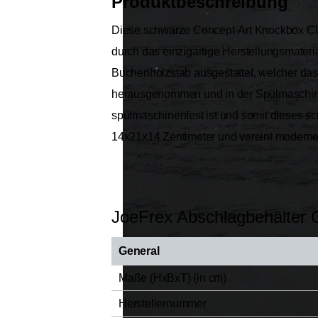
Produktbeschreibung
Diese schwarze Concept-Art Knockbox Class
durch das einzigartige Herstellungsmater
Buchenholzstab ausgestattet, welcher da
herausgenommen und in der Spülmaschine g
spülmaschinenfest ist und somit dieses sc
14x21x14 Zentimeter und vereint moderne
JoeFrex Abschlagbehälter 
General
Maße (HxBxT) (in cm)
Herstellernummer