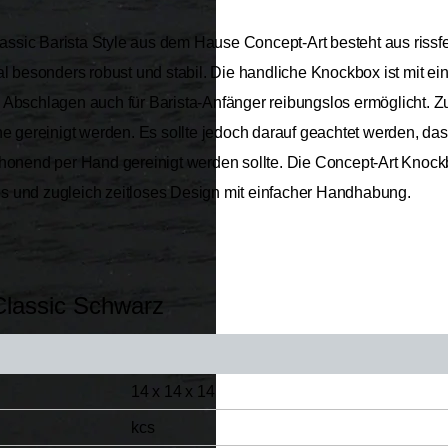
ic Barista Style aus dem Hause Concept-Art besteht aus rissfest
ial besonders robust und stabil. Die handliche Knockbox ist mit 
s Abschlagen auch für Barista-Anfänger reibungslos ermöglicht.
ereinigt werden. Es sollte jedoch darauf geachtet werden, dass
honend per Hand gereinigt werden sollte. Die Concept-Art Knockbo
s und zugleich zeitloses Design mit einfacher Handhabung.
Classic Schwarz
14 x 14 x 14
kcs