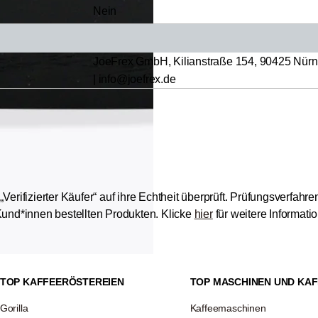
Nein
JoeFrex GmbH, Kilianstraße 154, 90425 Nürnb
| info@joefrex.de
ifizierter Käufer“ auf ihre Echtheit überprüft.
Prüfungsverfahren:
und*innen bestellten Produkten.
Klicke
hier
für weitere Informat