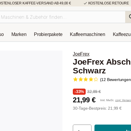
OSTENLOSER KAFFEE-VERSAND AB 49,00 €
KOSTENLOSE RETOURE
so
Marken
Probierpakete
Kaffeemaschinen
Kaffeez
JoeFrex
JoeFrex Abschl
Schwarz
(12 Bewertungen
-33%
32,89 €
21,99 €
Inkl. MwSt.
zzgl. Versa
30-Tage-Bestpreis: 21,99 €