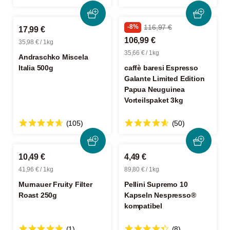
-8%
116,97 €
17,99 €
106,99 €
35,98 € / 1kg
35,66 € / 1kg
Andraschko Miscela
Italia 500g
caffè baresi Espresso
Galante Limited Edition
Papua Neuguinea
Vorteilspaket 3kg
(105)
(50)
10,49 €
4,49 €
41,96 € / 1kg
89,80 € / 1kg
Murnauer Fruity Filter
Pellini Supremo 10
Roast 250g
Kapseln Nespresso®
kompatibel
(1)
(8)