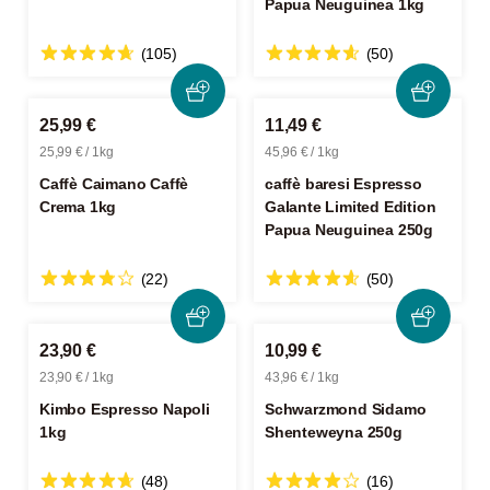
Papua Neuguinea 1kg
(105)
(50)
25,99 €
11,49 €
25,99 € / 1kg
45,96 € / 1kg
Caffè Caimano Caffè
caffè baresi Espresso
Crema 1kg
Galante Limited Edition
Papua Neuguinea 250g
(22)
(50)
23,90 €
10,99 €
23,90 € / 1kg
43,96 € / 1kg
Kimbo Espresso Napoli
Schwarzmond Sidamo
1kg
Shenteweyna 250g
(48)
(16)