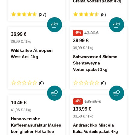
Crema Vorteilspaket 4kg
(37)
(8)
-9%
43,96 €
36,99 €
39,99 €
36,99 € / 1kg
39,99 € / 1kg
Wildkaffee Äthiopien
West Arsi 1kg
Schwarzmond Sidamo
Shenteweyna
Vorteilspaket 1kg
(0)
(0)
-4%
139,96 €
10,49 €
133,99 €
41,96 € / 1kg
33,50 € / 1kg
Hannoversche
Kaffeemanufaktur Maries
Andraschko Miscela
königlicher Hofkaffee
Italia Vorteilspaket 4kg