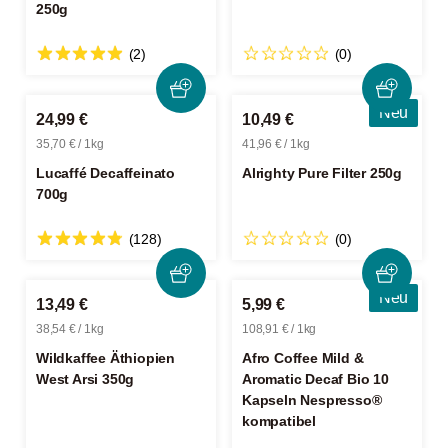
250g
(2)
(0)
Neu
24,99 €
10,49 €
35,70 € / 1kg
41,96 € / 1kg
Lucaffé Decaffeinato
Alrighty Pure Filter 250g
700g
(128)
(0)
Neu
13,49 €
5,99 €
38,54 € / 1kg
108,91 € / 1kg
Wildkaffee Äthiopien
Afro Coffee Mild &
West Arsi 350g
Aromatic Decaf Bio 10
Kapseln Nespresso®
kompatibel