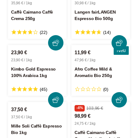
35,96 € / 1kg
30,98 € / 1kg
Caffè Caimano Caffè
Langen fairLANGEN
Crema 250g
Espresso Bio 500g
(22)
(14)
Neu
23,90 €
11,99 €
23,90 € / 1kg
47,96 € / 1kg
Kimbo Gold Espresso
Afro Coffee Mild &
100% Arabica 1kg
Aromatic Bio 250g
(45)
(0)
-4%
103,96 €
37,50 €
98,99 €
37,50 € / 1kg
24,75 € / 1kg
Mille Soli Caffè Espresso
Bio 1kg
Caffè Caimano Caffè