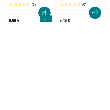
(0)
(0)
Neu
9,99 €
9,49 €
39,96 € / 1kg
37,96 € / 1kg
Kaffee Pura Yirgacheffe
Imping Brasil Crema
Espresso Bio 250g
Alfenas Dulce 250g
(0)
(2)
20,49 €
12,99 €
40,98 € / 1kg
51,96 € / 1kg
roestbar Münsters
Elbgold Honduras El
Mischung 500g
Puente 250g
(1)
(29)
Neu