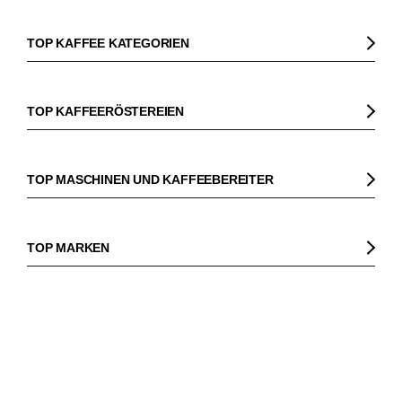
TOP KAFFEE KATEGORIEN
Kaffee
Kaffeebohnen
TOP KAFFEERÖSTEREIEN
Bio Kaffee
Gorilla
Fairtrade Kaffee
Dinzler
TOP MASCHINEN UND KAFFEEBEREITER
Entkoffeinierter Kaffee
Elbgold
Kaffeemaschinen
Säurearmer Kaffee
Lucaffé
Espressomaschinen
TOP MARKEN
Espresso
Andraschko
Siebträgermaschinen
Sage
Espressobohnen
Mocambo
Kaffeevollautomaten
Comandante
Filterkaffee
Borbone
Filterkaffeemaschinen
Beem
Kaffeebohnen für Vollautomaten
ROAST
MARKET
Tre Forze
Espressokocher
Baratza
French Press Kaffee
Lavazza
Magazin
Affiliates
French Press
Mazzer
Kaffee Geschenksets