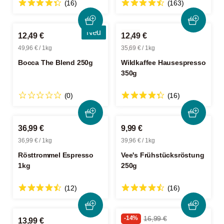
(16)
(163)
Neu
12,49 €
12,49 €
49,96 € / 1kg
35,69 € / 1kg
Bocca The Blend 250g
Wildkaffee Hausespresso
350g
(0)
(16)
36,99 €
9,99 €
36,99 € / 1kg
39,96 € / 1kg
Rösttrommel Espresso
Vee's Frühstücksröstung
1kg
250g
(12)
(16)
-14%
16,99 €
13,99 €