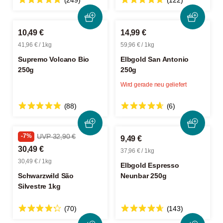
(249)
(122)
10,49 €
14,99 €
41,96 € / 1kg
59,96 € / 1kg
Supremo Volcano Bio
Elbgold San Antonio
250g
250g
Wird gerade neu geliefert
(88)
(6)
-7%
UVP 32,90 €
9,49 €
30,49 €
37,96 € / 1kg
30,49 € / 1kg
Elbgold Espresso
Schwarzwild São
Neunbar 250g
Silvestre 1kg
(70)
(143)