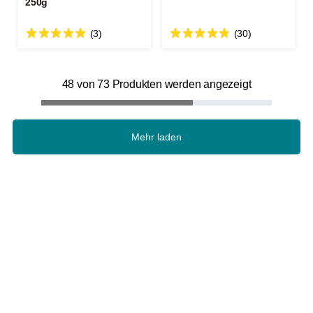
250g
(3)
(30)
48 von 73 Produkten werden angezeigt
Mehr laden
Was bedeutet Direct Trade Kaffee?
Direct Trade Kaffee
beschreibt einen Handelsansatz, bei
dem Kaffee direkt von Produzenten oder
Produzentengemeinschaften bezogen wird und die
Konditionen gemeinsam ausgehandelt werden. Im
Mittelpunkt stehen dabei persönlicher Kontakt,