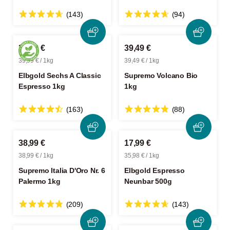
(143)
(94)
39,99 €
39,49 €
39,99 € / 1kg
39,49 € / 1kg
Elbgold Sechs A Classic
Supremo Volcano Bio
Espresso 1kg
1kg
(163)
(88)
38,99 €
17,99 €
38,99 € / 1kg
35,98 € / 1kg
Supremo Italia D'Oro Nr. 6
Elbgold Espresso
Palermo 1kg
Neunbar 500g
(209)
(143)