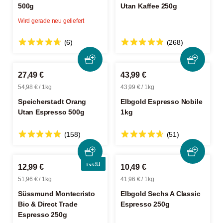
500g
Utan Kaffee 250g
Wird gerade neu geliefert
(6)
(268)
27,49 €
43,99 €
54,98 € / 1kg
43,99 € / 1kg
Speicherstadt Orang
Elbgold Espresso Nobile
Utan Espresso 500g
1kg
(158)
(51)
Neu
12,99 €
10,49 €
51,96 € / 1kg
41,96 € / 1kg
Süssmund Montecristo
Elbgold Sechs A Classic
Bio & Direct Trade
Espresso 250g
Espresso 250g