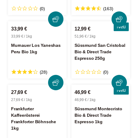
(0)
(163)
Neu
33,99 €
12,99 €
33,99 € / 1kg
51,96 € / 1kg
Murnauer Los Yaneshas
Süssmund San Cristobal
Peru Bio 1kg
Bio & Direct Trade
Espresso 250g
(28)
(0)
Neu
27,69 €
46,99 €
27,69 € / 1kg
46,99 € / 1kg
Frankfurter
Süssmund Montecristo
Kaffeerösterei
Bio & Direct Trade
Frankforter Böhnsche
Espresso 1kg
1kg