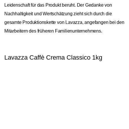
Leidenschaft für das Produkt beruht. Der Gedanke von
Nachhaltigkeit und Wertschätzung zieht sich durch die
gesamte Produktionskette von Lavazza, angefangen bei den
Mitarbeitern des früheren Familienunternehmens.
Lavazza Caffè Crema Classico 1kg
General
In den Warenkorb
1
Ursprungskontinente
Afrika, Asien, Südamerika
Bohnensorte
Arabica/Robusta
Spezialität
Blend
Röstung
Filterkaffeeröstung
Hauptnote Aroma
Fruchtig