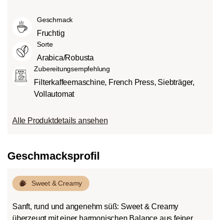
Mittlere Röstung (American- bzw.
intensiv und kräftig (5) schmecken kann.
Grad des Säuregehalts hängt von
City-Roast):
Etwas süßer und weniger
Geschmack
verschiedenen Faktoren wie der
sauer als helle Röstungen, mit
Bohnensorte, Anbauhöhe, Herkunft und
Fruchtig
ausgewogenem Geschmack und vollem
besonders der Röstung ab.
Sorte
Körper.
Arabica/Robusta
Dunkle Röstung (French-/Italian):
Zubereitungsempfehlung
Schokoladig süßer Körper mit
Filterkaffeemaschine, French Press, Siebträger,
ausgeprägten Röstaromen und
Vollautomat
Bitterstoffen bei geringem Säureanteil.
Alle Produktdetails ansehen
Geschmacksprofil
Sweet & Creamy
Sanft, rund und angenehm süß: Sweet & Creamy
überzeugt mit einer harmonischen Balance aus feiner