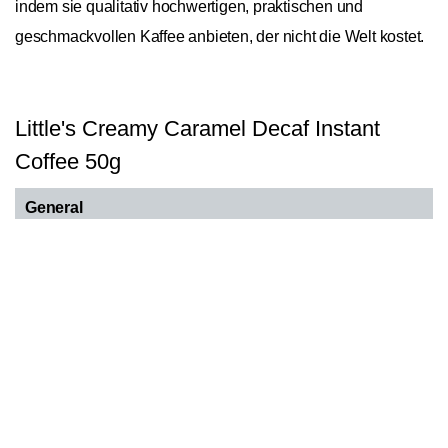
indem sie qualitativ hochwertigen, praktischen und
geschmackvollen Kaffee anbieten, der nicht die Welt kostet.
Little's Creamy Caramel Decaf Instant
Coffee 50g
General
Bohnensorte
Arabica
In den Warenkorb
1
Spezialität
Blend
Röstung
Filterkaffeeröstung
Hauptnote Aroma
Karamell
Entkoffeinierungsverfahren
Kohlenstoffdioxid-Verfahren
Verpackungsart
Glas