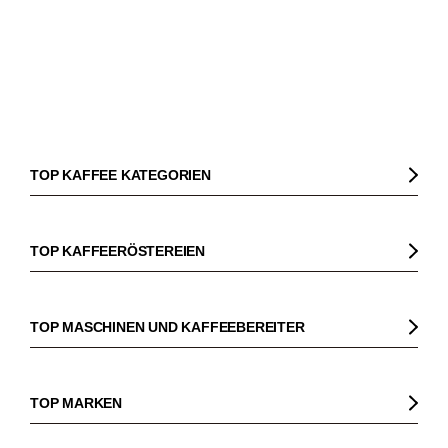
TOP KAFFEE KATEGORIEN
Kaffee
Kaffeebohnen
TOP KAFFEERÖSTEREIEN
Bio Kaffee
Gorilla
Fairtrade Kaffee
Dinzler
TOP MASCHINEN UND KAFFEEBEREITER
Entkoffeinierter Kaffee
Elbgold
Kaffeemaschinen
Säurearmer Kaffee
Lucaffé
Espressomaschinen
TOP MARKEN
Espresso
Andraschko
Siebträgermaschinen
Sage
Espressobohnen