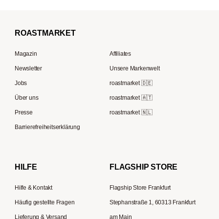
Mocambo
Kaffeevollautomaten
Comandante
Filterkaffee
Borbone
Filterkaffeemaschinen
Beem
Kaffeebohnen für Vollautomaten
ROAST
MARKET
Tre Forze
Espressokocher
Baratza
French Press Kaffee
Lavazza
Magazin
Affiliates
French Press
Mazzer
Kaffee Geschenksets
Berliner Kaffeerösterei
Newsletter
Unsere Markenwelt
Kaffeemühlen
Fiorenzato
Speicherstadt Kaffee
Jobs
roastmarket 🇩🇪
Kaffeebereiter
Olympia Express
Über uns
roastmarket 🇦🇹
Supremo
ESE-Padmaschinen
Eureka
Presse
roastmarket 🇳🇱
Kapselmaschinen
Zassenhaus
Barrierefreiheitserklärung
Reisekaffeemaschinen
Hario
Bialetti
HILFE
FLAGSHIP STORE
La Piccola
Hilfe & Kontakt
Flagship Store Frankfurt
Häufig gestellte Fragen
Stephanstraße 1, 60313 Frankfurt
Lieferung & Versand
am Main