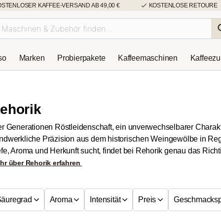
OSTENLOSER KAFFEE-VERSAND AB 49,00 €
KOSTENLOSE RETOURE
so
Marken
Probierpakete
Kaffeemaschinen
Kaffeez
ehorik
er Generationen Röstleidenschaft, ein unverwechselbarer Charakt
ndwerkliche Präzision aus dem historischen Weingewölbe in Re
efe, Aroma und Herkunft sucht, findet bei Rehorik genau das Richt
hr über Rehorik erfahren
Säuregrad
Aroma
Intensität
Preis
Geschmackspr