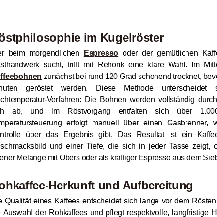
östphilosophie im Kugelröster
r beim morgendlichen
Espresso
oder der gemütlichen Kaf
sthandwerk sucht, trifft mit Rehorik eine klare Wahl. Im Mitt
ffeebohnen
zunächst bei rund 120 Grad schonend trocknet, bevo
nuten geröstet werden. Diese Methode unterscheidet s
chtemperatur-Verfahren: Die Bohnen werden vollständig durc
ch ab, und im Röstvorgang entfalten sich über 1.000
mperatursteuerung erfolgt manuell über einen Gasbrenner,
ntrolle über das Ergebnis gibt. Das Resultat ist ein Kaf
schmacksbild und einer Tiefe, die sich in jeder Tasse zeigt, o
ener Melange mit Obers oder als kräftiger Espresso aus dem Sieb
ohkaffee-Herkunft und Aufbereitung
e Qualität eines Kaffees entscheidet sich lange vor dem Rösten
e Auswahl der Rohkaffees und pflegt respektvolle, langfristig