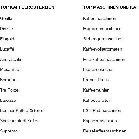
TOP KAFFEERÖSTEREIEN
TOP MASCHINEN UND KAF
Gorilla
Kaffeemaschinen
Dinzler
Espressomaschinen
Elbgold
Siebträgermaschinen
Lucaffé
Kaffeevollautomaten
Andraschko
Filterkaffeemaschinen
Mocambo
Espressokocher
Borbone
French Press
Tre Forze
Kaffeemühlen
Lavazza
Kaffeebereiter
Berliner Kaffeerösterei
ESE-Padmaschinen
Speicherstadt Kaffee
Kapselmaschinen
Supremo
Reisekaffeemaschinen