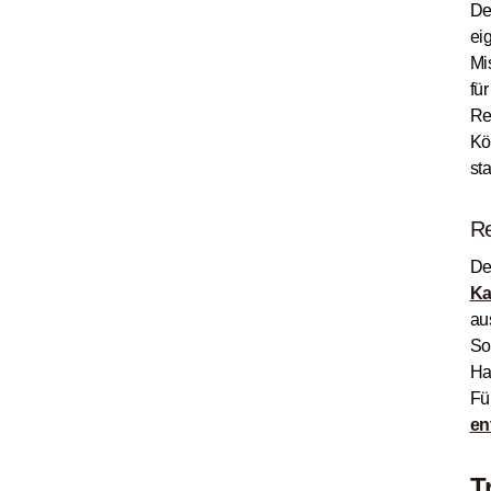
De
ei
Mi
fü
Re
Kö
st
Re
De
Ka
au
So
Ha
Fü
en
T