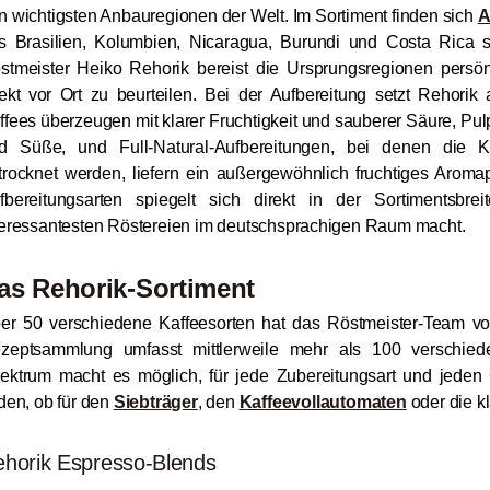
n wichtigsten Anbauregionen der Welt. Im Sortiment finden sich
A
s Brasilien, Kolumbien, Nicaragua, Burundi und Costa Rica s
stmeister Heiko Rehorik bereist die Ursprungsregionen persönl
rekt vor Ort zu beurteilen. Bei der Aufbereitung setzt Rehori
ffees überzeugen mit klarer Fruchtigkeit und sauberer Säure, Pu
d Süße, und Full-Natural-Aufbereitungen, bei denen die 
trocknet werden, liefern ein außergewöhnlich fruchtiges Aromapr
fbereitungsarten spiegelt sich direkt in der Sortimentsbr
teressantesten Röstereien im deutschsprachigen Raum macht.
as Rehorik-Sortiment
er 50 verschiedene Kaffeesorten hat das Röstmeister-Team von
zeptsammlung umfasst mittlerweile mehr als 100 verschied
ektrum macht es möglich, für jede Zubereitungsart und jed
nden, ob für den
Siebträger
, den
Kaffeevollautomaten
oder die k
horik Espresso-Blends