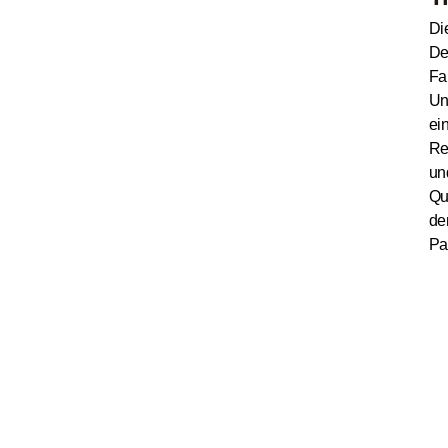
Di
De
Fa
Un
ei
Re
un
Qu
de
Pa