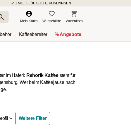
1 MIO. GLÜCKLICHE KUND*INNEN
Mein Konto
Wunschliste
Warenkorb
ubehör
Kaffeebereiter
% Angebote
er im Häferl:
Rehorik Kaffee
steht für
gensburg. Wer beim Kaffeejause nach
ige.
ofil
Weitere Filter