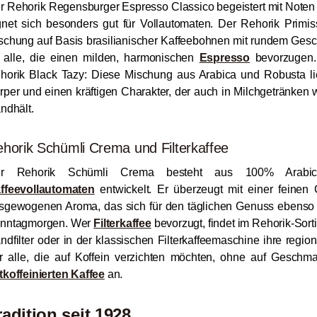
r Rehorik Regensburger Espresso Classico begeistert mit Noten
gnet sich besonders gut für Vollautomaten. Der Rehorik Prim
schung auf Basis brasilianischer Kaffeebohnen mit rundem Gesc
r alle, die einen milden, harmonischen
Espresso
bevorzugen. 
horik Black Tazy: Diese Mischung aus Arabica und Robusta lie
rper und einen kräftigen Charakter, der auch in Milchgetränken
andhält.
horik Schümli Crema und Filterkaffee
r Rehorik Schümli Crema besteht aus 100% Arabic
ffeevollautomaten
entwickelt. Er überzeugt mit einer feine
sgewogenen Aroma, das sich für den täglichen Genuss ebenso 
nntagmorgen. Wer
Filterkaffee
bevorzugt, findet im Rehorik-Sort
ndfilter oder in der klassischen Filterkaffeemaschine ihre regio
r alle, die auf Koffein verzichten möchten, ohne auf Geschma
tkoffeinierten Kaffee
an.
radition seit 1928