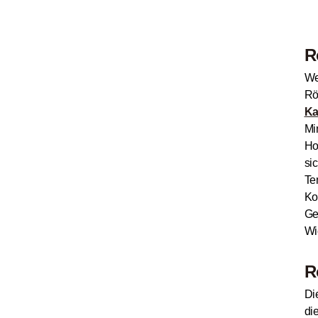
R
We
Rö
Ka
Mi
Ho
si
Te
Ko
Ge
Wi
R
Di
di