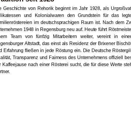
e Geschichte von Rehorik beginnt im Jahr 1928, als Urgroßvate
likatessen und Kolonialwaren den Grundstein für das legt
milienröstereien im deutschsprachigen Raum ist. Nach dem Zw
ternehmen 1948 in Regensburg neu auf. Heute führt Röstmeister
nem Team von fünfzig Mitarbeitern weiter, vereint in ein
gensburger Altstadt, das einst als Residenz der Brixener Bischö
d Erfahrung fließen in jede Röstung ein. Die Deutsche Röstergild
alität, Transparenz und Fairness des Unternehmens offiziell be
r Kaffeejause nach einer Rösterei sucht, die für diese Werte steh
rtner.