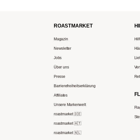
ROAST
MARKET
HI
Magazin
Hil
Newsletter
Häu
Jobs
Lie
Über uns
Ver
Presse
Ret
Barrierefreiheitserklärung
F
Affiliates
Unsere Markenwelt
Fla
roastmarket 🇩🇪
Ste
roastmarket 🇦🇹
roastmarket 🇳🇱