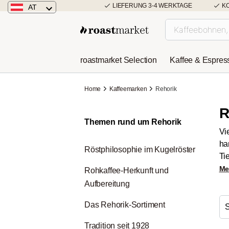
LIEFERUNG 3-4 WERKTAGE
K
AT
Österreich
Deutschland
roastmarket Selection
Kaffee & Espres
Niederlande
Home
Kaffeemarken
Rehorik
R
Themen rund um Rehorik
Vi
ha
Röstphilosophie im Kugelröster
Ti
Me
Rohkaffee-Herkunft und
Aufbereitung
Das Rehorik-Sortiment
Tradition seit 1928