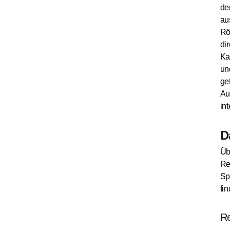
de
au
Rö
di
Ka
un
ge
Au
in
D
Üb
Re
Sp
fi
Re