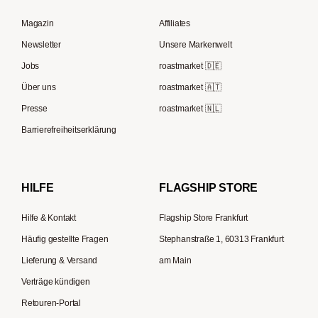
Espressokocher
Baratza
French Press Kaffee
Lavazza
Magazin
Affiliates
French Press
Mazzer
Kaffee Geschenksets
Berliner Kaffeerösterei
Newsletter
Unsere Markenwelt
Kaffeemühlen
Fiorenzato
Speicherstadt Kaffee
Jobs
roastmarket 🇩🇪
Kaffeebereiter
Olympia Express
Über uns
roastmarket 🇦🇹
Supremo
ESE-Padmaschinen
Eureka
Presse
roastmarket 🇳🇱
Kapselmaschinen
Zassenhaus
Barrierefreiheitserklärung
Reisekaffeemaschinen
Hario
Bialetti
HILFE
FLAGSHIP STORE
La Piccola
Hilfe & Kontakt
Flagship Store Frankfurt
Häufig gestellte Fragen
Stephanstraße 1, 60313 Frankfurt
Lieferung & Versand
am Main
Verträge kündigen
Retouren-Portal