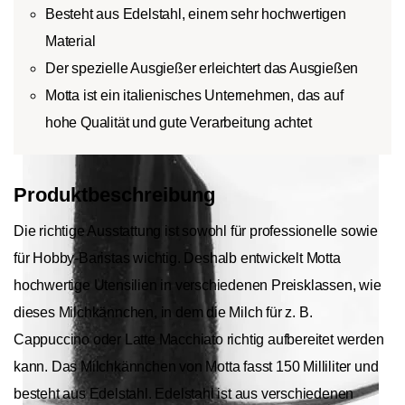
Besteht aus Edelstahl, einem sehr hochwertigen
Material
Der spezielle Ausgießer erleichtert das Ausgießen
Motta ist ein italienisches Unternehmen, das auf
hohe Qualität und gute Verarbeitung achtet
Produktbeschreibung
Die richtige Ausstattung ist sowohl für professionelle sowie
für Hobby-Baristas wichtig. Deshalb entwickelt Motta
hochwertige Utensilien in verschiedenen Preisklassen, wie
dieses Milchkännchen, in dem die Milch für z. B.
Cappuccino oder Latte Macchiato richtig aufbereitet werden
kann. Das Milchkännchen von Motta fasst 150 Milliliter und
besteht aus Edelstahl. Edelstahl ist aus verschiedenen