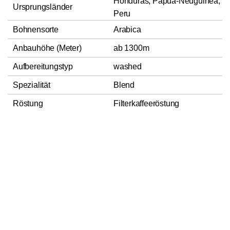
Honduras, Papua-Neuguinea,
Ursprungsländer
Peru
Bohnensorte
Arabica
Anbauhöhe (Meter)
ab 1300m
Aufbereitungstyp
washed
Spezialität
Blend
Röstung
Filterkaffeeröstung
Röststufe
Cinnamon Roast (Hell)
In den Warenkorb
1
Hauptnote Aroma
Fruchtig
Entkoffeinierungsverfahren
Quellkohlensäure
Verpackungsart
Aromaschutztüte
Herstellungsland_neu
Deutschland
Verantwortlicher
Wertform GmbH, D-21082
Hamburg