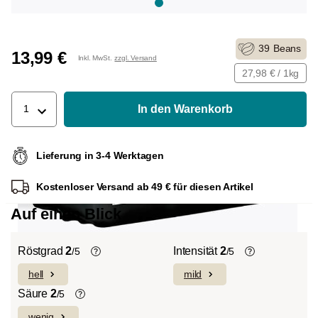
39
Beans
13,99 €
Inkl. MwSt.
zzgl. Versand
27,98 € / 1kg
In den Warenkorb
1
Lieferung in 3-4 Werktagen
Kostenloser Versand ab 49 € für diesen Artikel
Auf einen Blick
Röstgrad
2
Intensität
2
/5
/5
hell
mild
Helle Röstung (Light-/Cinnamon-
Die individuellen Aromen der
Roast):
Es dominieren ausgeprägte
verwendeten Bohnen prägen die
Säure
2
/5
Fruchtnoten und komplexe Säuren bei
Intensität einer Sorte, die eher leicht und
wenig