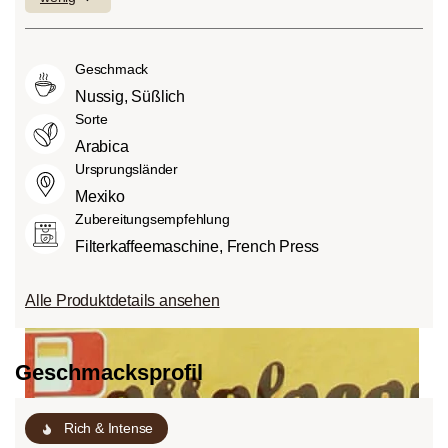
geringen Anteilen an Bitterstoffen.
fein (1) oder aber auch besonders
andere Lebensmittel auch, Säure. Der
Mittlere Röstung (American- bzw.
intensiv und kräftig (5) schmecken kann.
Grad des Säuregehalts hängt von
City-Roast):
Etwas süßer und weniger
Geschmack
verschiedenen Faktoren wie der
sauer als helle Röstungen, mit
Bohnensorte, Anbauhöhe, Herkunft und
Nussig, Süßlich
ausgewogenem Geschmack und vollem
besonders der Röstung ab.
Sorte
Körper.
Arabica
Dunkle Röstung (French-/Italian):
Ursprungsländer
Schokoladig süßer Körper mit
Mexiko
ausgeprägten Röstaromen und
Zubereitungsempfehlung
Bitterstoffen bei geringem Säureanteil.
Filterkaffeemaschine, French Press
Alle Produktdetails ansehen
Geschmacksprofil
Rich & Intense