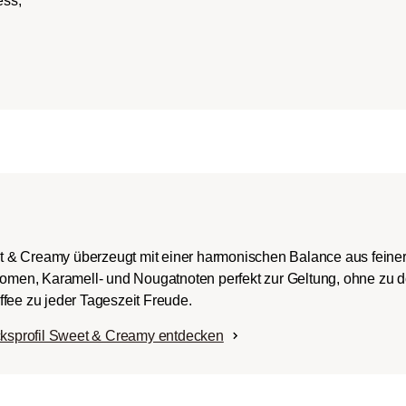
ess,
ch-/Italian):
rper mit
romen und
ingem Säureanteil.
t & Creamy überzeugt mit einer harmonischen Balance aus fein
Aromen, Karamell- und Nougatnoten perfekt zur Geltung, ohne zu 
fee zu jeder Tageszeit Freude.
ksprofil Sweet & Creamy entdecken