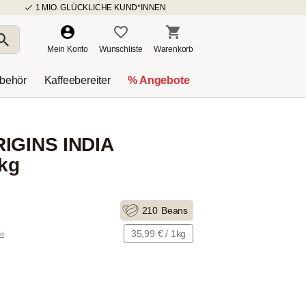
1 MIO. GLÜCKLICHE KUND*INNEN
Mein Konto
Wunschliste
Warenkorb
ubehör
Kaffeebereiter
% Angebote
RIGINS INDIA
1kg
210
Beans
35,99 € / 1kg
nd