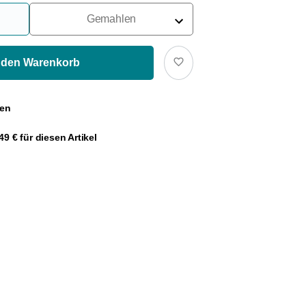
Gemahlen
Für Siebträger
Für Filter
 den Warenkorb
Für French Press
gen
Für Espressokocher
9 € für diesen Artikel
Für Aeropress