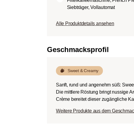
Filterkaffeemaschine, French Pr
Körper.
Siebträger, Vollautomat
Dunkle Röstung (Fren
Schokoladig süßer Kö
Alle Produktdetails ansehen
ausgeprägten Rösta
Bitterstoffen bei ger
Geschmacksprofil
Sweet & Creamy
Sanft, rund und angenehm süß: Swee
Die mittlere Röstung bringt nussige 
Crème bereitet dieser zugängliche Kaf
Weitere Produkte aus dem Geschmac