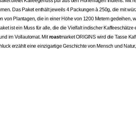
aket bietet Kaffeegenuss pur aus den Höhenlagen Indiens. Mit r
umen. Das Paket enthält jeweils 4 Packungen à 250g, die mit w
von Plantagen, die in einer Höhe von 1200 Metern gedeihen, was
et ist ein Muss für alle, die die Vielfalt indischer Kaffeeschätz
 und im Vollautomat. Mit
roast
market ORIGINS wird die Tasse Kaff
hluck erzählt eine einzigartige Geschichte von Mensch und Natur,
roastmarket
35,99 €
39,96 €
IA 250g
ORIGINS INDIA
Ganze Bohne
35,99 € / 1kg
Vorteilspaket
Inkl. MwSt.
zzgl. Versand
1kg
Asien
Indien