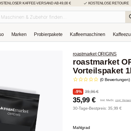
OSTENLOSER KAFFEE-VERSAND AB 49,00 €
KOSTENLOSE RETOURE
so
Marken
Probierpakete
Kaffeemaschinen
Kaffeez
roastmarket ORIGINS
roastmarket O
Vorteilspaket 
(0 Bewertungen)
-9%
39,96 €
35,99 €
Inkl. MwSt.
zzgl. Versa
30-Tage-Bestpreis: 35,99 €
Mahlgrad