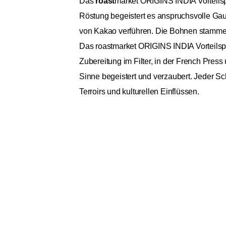
Das
roast
market ORIGINS INDIA Vorteilsp
Röstung begeistert es anspruchsvolle Ga
von Kakao verführen. Die Bohnen stammen 
Das roastmarket ORIGINS INDIA Vorteilspak
Zubereitung im Filter, in der French Press
Sinne begeistert und verzaubert. Jeder Sc
Terroirs und kulturellen Einflüssen.
roastmarket ORIGINS IND
General
Ursprungskontinente
Ursprungsländer