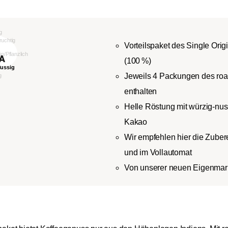
Vorteilspaket des Single Ori
(100 %)
Jeweils 4 Packungen des ro
enthalten
Helle Röstung mit würzig-nu
Kakao
Wir empfehlen hier die Zubere
und im Vollautomat
Von unserer neuen Eigenmark