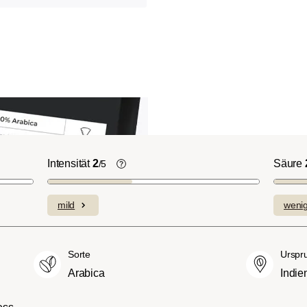
Intensität
2
Säure
/5
ht-/Cinnamon-
Die individuellen Aromen der
n ausgeprägte
verwendeten Bohnen prägen die
mild
weni
plexe Säuren bei
Intensität einer Sorte, die eher leicht u
itterstoffen.
fein (1) oder aber auch besonders
merican- bzw.
intensiv und kräftig (5) schmecken kan
Sorte
Urspr
üßer und weniger
Arabica
Indie
ngen, mit
hmack und vollem