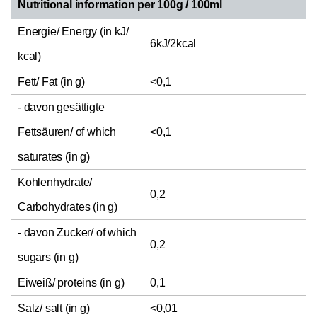
Nutritional information per 100g / 100ml
Energie/ Energy (in kJ/
6kJ/2kcal
kcal)
Fett/ Fat (in g)
<0,1
- davon gesättigte
Fettsäuren/ of which
<0,1
saturates (in g)
Kohlenhydrate/
0,2
Carbohydrates (in g)
- davon Zucker/ of which
0,2
sugars (in g)
Eiweiß/ proteins (in g)
0,1
Salz/ salt (in g)
<0,01