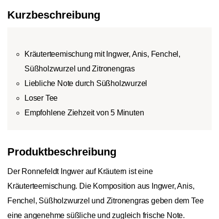
Besteht aus unbeschädigten Teeblättern
zwischen den Teearten
Ve
Kurzbeschreibung
und/oder Blattteilen.
wird durch den
sin
Broken-Tee:
Broken-Tee bezeichnet
Pflückungszeitpunkt und
Hel
maschinell zerkleinerte Teeblätter.
die Verarbeitung der
Ar
Kräuterteemischung mit Ingwer, Anis, Fenchel,
Fannings-Tee:
Fannings sind feine Teeblatt
Teeblätter bestimmt.
Te
Süßholzwurzel und Zitronengras
Partikel, die beim Sieben anfallen.
zu
Dust-Tee:
Dust bezeichnet die feinsten
so
Liebliche Note durch Süßholzwurzel
zerkleinerten und gesiebten Teepartikel.
si
Loser Tee
Au
Empfohlene Ziehzeit von 5 Minuten
zu
ge
Produktbeschreibung
Der Ronnefeldt Ingwer auf Kräutern ist eine
Kräuterteemischung. Die Komposition aus Ingwer, Anis,
Fenchel, Süßholzwurzel und Zitronengras geben dem Tee
eine angenehme süßliche und zugleich frische Note.