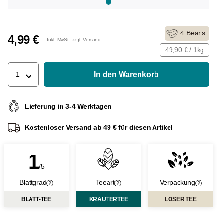
4
Beans
4,99 €
Inkl. MwSt.
zzgl. Versand
49,90 € / 1kg
In den Warenkorb
1
Lieferung in 3-4 Werktagen
Kostenloser Versand ab 49 € für diesen Artikel
1
/5
Blattgrad
Teeart
Verpackung
BLATT-TEE
KRÄUTERTEE
LOSER TEE
Blatt-Tee:
Der Unterschied
Ge