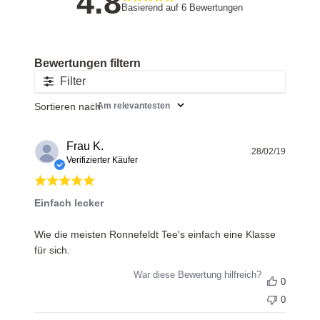
4.8
Basierend auf 6 Bewertungen
Filter
Sortieren nach
:
Am relevantesten
Frau K.
Veröff
28/02/19
Verifizierter Käufer
Einfach lecker
Wie die meisten Ronnefeldt Tee's einfach eine Klasse
für sich.
War diese Bewertung hilfreich?
0
0