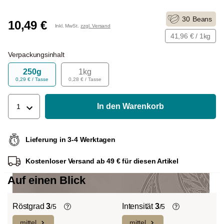
30
Beans
10,49 €
Inkl. MwSt.
zzgl. Versand
41,96 € / 1kg
Verpackungsinhalt
250g
1kg
0,29 € / Tasse
0,28 € / Tasse
In den Warenkorb
1
Lieferung in 3-4 Werktagen
Kostenloser Versand ab 49 € für diesen Artikel
Auf einen Blick
Röstgrad
3
Intensität
3
/5
/5
mittel
mittel
Helle Röstung (Light-/Cinnamon-
Die individuellen Aromen der