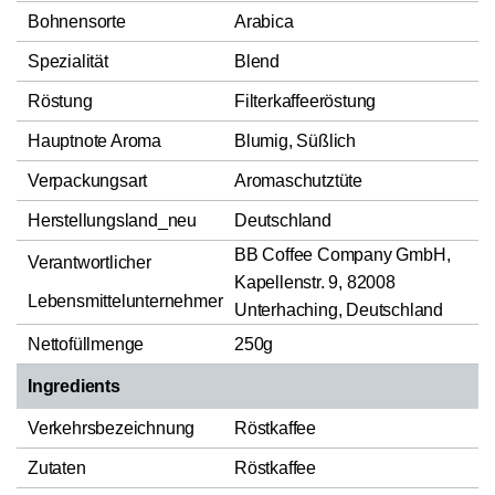
Bohnensorte
Arabica
Spezialität
Blend
Röstung
Filterkaffeeröstung
Hauptnote Aroma
Blumig, Süßlich
Verpackungsart
Aromaschutztüte
Herstellungsland_neu
Deutschland
BB Coffee Company GmbH,
Verantwortlicher
Kapellenstr. 9, 82008
Lebensmittelunternehmer
Unterhaching, Deutschland
Nettofüllmenge
250g
Ingredients
Verkehrsbezeichnung
Röstkaffee
Zutaten
Röstkaffee