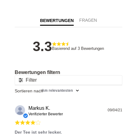
BEWERTUNGEN
3.3
Basierend auf 3 Bewertungen
Filter
Sortieren nach
:
Am relevantesten
Markus K.
Veröff
09/04/21
Verifizierter Bewerter
Der Tee ist sehr lecker.