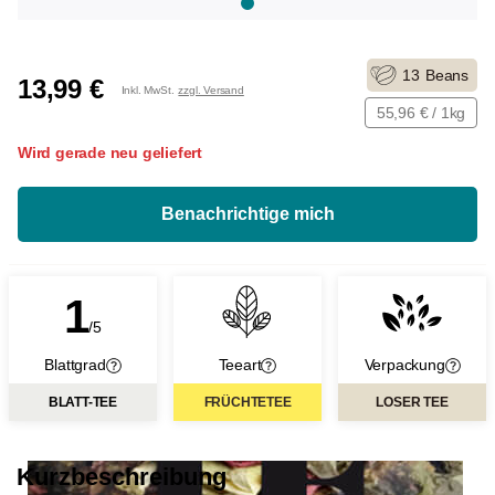
13
Beans
13,99 €
Inkl. MwSt.
zzgl. Versand
55,96 € / 1kg
Wird gerade neu geliefert
Benachrichtige mich
1
/5
Blattgrad
Teeart
Verpackung
BLATT-TEE
FRÜCHTETEE
LOSER TEE
Blatt-Tee:
Der Unterschied
Ge
Besteht aus unbeschädigten Teeblättern
zwischen den Teearten
Ve
Kurzbeschreibung
und/oder Blattteilen.
wird durch den
sin