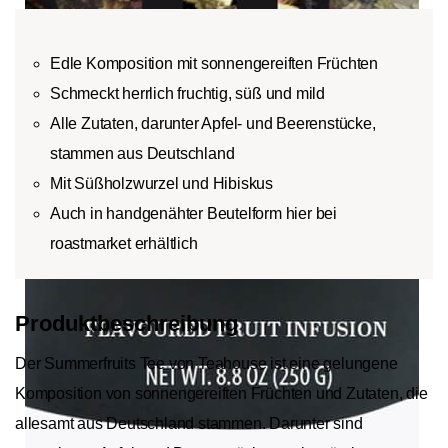
Broken-Tee:
Broken-Tee bezeichnet
Pflückungszeitpunkt und
Hel
maschinell zerkleinerte Teeblätter.
die Verarbeitung der
Ar
Edle Komposition mit sonnengereiften Früchten
Fannings-Tee:
Fannings sind feine Teeblatt
Teeblätter bestimmt.
Te
Schmeckt herrlich fruchtig, süß und mild
Partikel, die beim Sieben anfallen.
zu
Dust-Tee:
Dust bezeichnet die feinsten
so
Alle Zutaten, darunter Apfel- und Beerenstücke,
zerkleinerten und gesiebten Teepartikel.
si
stammen aus Deutschland
Au
Mit Süßholzwurzel und Hibiskus
zu
Auch in handgenähter Beutelform hier bei
ge
roastmarket erhältlich
Produktbeschreibung
Der Summerfruits Tee von Teahouse ist eine gelungene
Komposition von sonnengereiften Früchten und Zutaten, die
allesamt aus Deutschland stammen. Darunter sind