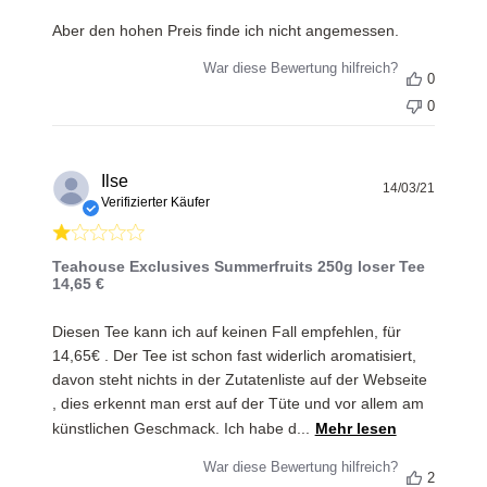
Aber den hohen Preis finde ich nicht angemessen.
War diese Bewertung hilfreich?
0
0
Ilse
Veröff
14/03/21
Verifizierter Käufer
Teahouse Exclusives Summerfruits 250g loser Tee
14,65 €
Diesen Tee kann ich auf keinen Fall empfehlen, für
14,65€ . Der Tee ist schon fast widerlich aromatisiert,
davon steht nichts in der Zutatenliste auf der Webseite
, dies erkennt man erst auf der Tüte und vor allem am
künstlichen Geschmack. Ich habe d...
Mehr lesen
War diese Bewertung hilfreich?
2